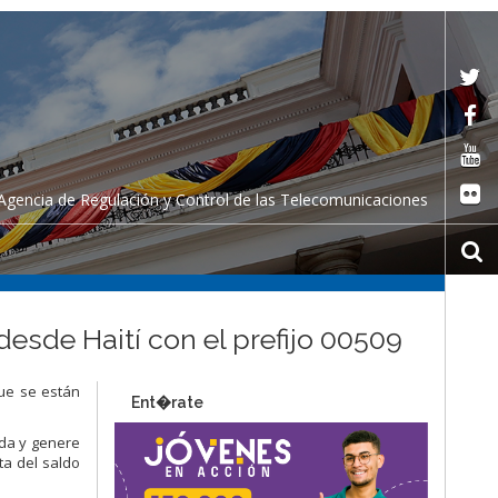
Agencia de Regulación y Control de las Telecomunicaciones
esde Haití con el prefijo 00509
que se están
Ent�rate
ada y genere
ta del saldo