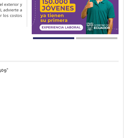
l exterior y
L advierte a
r los costos
509
”