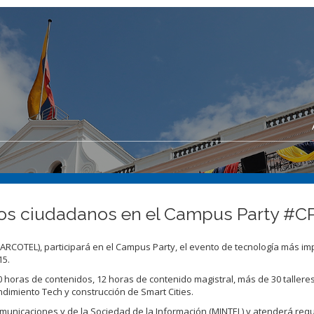
os ciudadanos en el Campus Party #C
ARCOTEL), participará en el Campus Party, el evento de tecnología más im
15.
horas de contenidos, 12 horas de contenido magistral, más de 30 talleres
ndimiento Tech y construcción de Smart Cities.
omunicaciones y de la Sociedad de la Información (MINTEL) y atenderá req