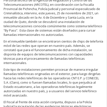
Personal técnico de la Agencia de Regulación y Control de las
Telecomunicaciones (ARCOTEL), en coordinación con la Fiscalía
Provincial de Pichincha, Policía Judicial y personal especializado de
Criminalística, intervino, este jueves, 25 de noviembre de 2021, un
inmueble ubicado en la Av. 6 de Diciembre y Santa Lucía, en la
ciudad de Quito, donde se descubrió una instalación de
telecomunicaciones conocida comúnmente como sistema telefónico
“By Pass”. Esta clase de sistemas están diseñados para cursar
llamadas internacionales no autorizadas.
En el inmueble también se encontraron cientos de chips de telefonía
móvil de las redes que operan en nuestro país. Además, se
constató que para el funcionamiento de dicha instalación, se
disponía de equipos de telecomunicaciones con capacidades
técnicas para el procesamiento de llamadas telefónicas
internacionales.
Este tipo de instalaciones permiten procesar de manera irregular
llamadas telefónicas originadas en el exterior, para luego dirigirlas
hacia las redes telefónicas de las operadoras CNT E.P. y CONECEL
S.A. (Claro), como si fuesen llamadas locales, lo que perjudica al
Estado ecuatoriano, a las operadoras telefónicas legalmente
autorizadas en nuestro país, y a usuarios del servicio telefónico
móvil avanzado.
El Fiscal al frente de esta acción conjunta, dispuso a la Policía
Judicial la incautación de las evidencias técnicas electrónicas