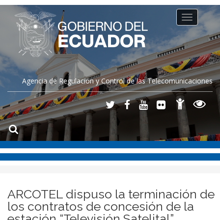
Toggle
navigation
Agencia de Regulación y Control de las Telecomunicaciones
ARCOTEL dispuso la terminación de
los contratos de concesión de la
estación “Televisión Satelital”