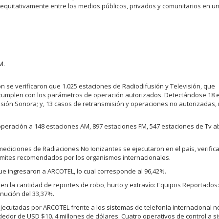
rá equitativamente entre los medios públicos, privados y comunitarios en u
M.
ón se verificaron que 1.025 estaciones de Radiodifusión y Televisión, que
si cumplen con los parámetros de operación autorizados. Detectándose 18 
usión Sonora; y, 13 casos de retransmisión y operaciones no autorizadas,
operación a 148 estaciones AM, 897 estaciones FM, 547 estaciones de Tv ab
ediciones de Radiaciones No Ionizantes se ejecutaron en el país, verifi
límites recomendados por los organismos internacionales.
que ingresaron a ARCOTEL, lo cual corresponde al 96,42%.
 en la cantidad de reportes de robo, hurto y extravío: Equipos Reportados:
nución del 33,37%.
ejecutadas por ARCOTEL frente a los sistemas de telefonía internacional n
dedor de USD $10. 4 millones de dólares. Cuatro operativos de control a s