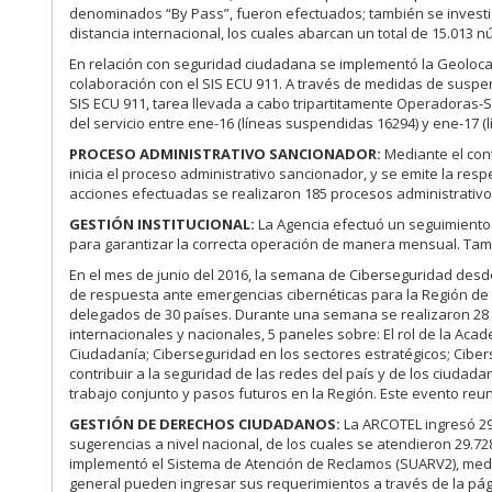
denominados “By Pass”, fueron efectuados; también se investigó
distancia internacional, los cuales abarcan un total de 15.013 
En relación con seguridad ciudadana se implementó la Geolocali
colaboración con el SIS ECU 911. A través de medidas de suspensi
SIS ECU 911, tarea llevada a cabo tripartitamente Operadoras-
del servicio entre ene-16 (líneas suspendidas 16294) y ene-17 
PROCESO ADMINISTRATIVO SANCIONADOR:
Mediante el cont
inicia el proceso administrativo sancionador, y se emite la re
acciones efectuadas se realizaron 185 procesos administrativo
GESTIÓN INSTITUCIONAL:
La Agencia efectuó un seguimiento 
para garantizar la correcta operación de manera mensual. Tamb
En el mes de junio del 2016, la semana de Ciberseguridad desde
de respuesta ante emergencias cibernéticas para la Región de 
delegados de 30 países. Durante una semana se realizaron 28 
internacionales y nacionales, 5 paneles sobre: El rol de la Ac
Ciudadanía; Ciberseguridad en los sectores estratégicos; Cibers
contribuir a la seguridad de las redes del país y de los ciuda
trabajo conjunto y pasos futuros en la Región. Este evento reu
GESTIÓN DE DERECHOS CIUDADANOS:
La ARCOTEL ingresó 29
sugerencias a nivel nacional, de los cuales se atendieron 29.7
implementó el Sistema de Atención de Reclamos (SUARV2), media
general pueden ingresar sus requerimientos a través de la pág