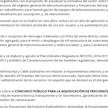
reglamentos con el propósito de actualizar la normativa del sector, entre 
servicios del régimen general de telecomunicaciones y frecuencias del esp
encias radiodifusión; para homologación de equipos de telecomunicaciones; 
diodifusión por suscripción; y, de interconexión.
onexión que no se realizó en seis años; incluso en un año de aplicación 
crementaron los minutos promedio de uso por usuario, y se aumentaron p
vío o recepción de mensajes o llamadas con fines de venta directa, comer
 valor agregado; para el envío o despliegue de infraestructura de soterrami
égimen general de telecomunicaciones y redes privadas; y, para Canalizaci
as y se elaboró y aprobó el Plan Indicativo Regulatorio ARCOTEL 2016-2017
 2017 y la Matriz de Caracterizaciones de las medidas regulatorias, alinead
elefonía Fija y Cable Submarino en relación a requerimientos internos y e
 Se atendió 207 trámites del Servicio Móvil Avanzado, Operador Móvil Virtu
 administración de los servicios. Un aspecto que se destacó es el otorga
e sobre el
CONCURSO PÚBLICO PARA LA ADJUDICACIÓN DE FRECUENCI
rolla de manera técnica, transparente y sin favoritismos, garantizando de
 medios de comunicación.
ue las frecuencias del Espectro Radioeléctrico destinadas al funcionamie