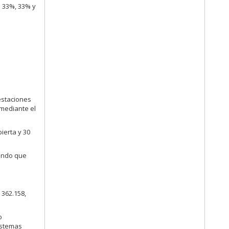
n 33%, 33% y
estaciones
 mediante el
ierta y 30
cando que
 362.158,
o
istemas