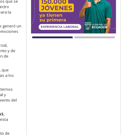
los que se
ectro
para la
se generó un
romociones
cial,
ento y de
ón de
, que
as a los
xternos
al y
miento del
AS
,
 esta
nto de