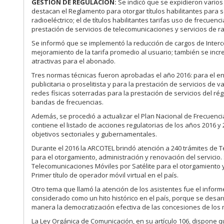
GESTIÓN DE REGULACIÓN:
Se indicó que se expidieron varios 
destacan el Reglamento para otorgar títulos habilitantes para 
radioeléctrico; el de títulos habilitantes tarifas uso de frecu
prestación de servicios de telecomunicaciones y servicios de ra
Se informó que se implementó la reducción de cargos de Interc
mejoramiento de la tarifa promedio al usuario; también se in
atractivas para el abonado.
Tres normas técnicas fueron aprobadas el año 2016: para el en
publicitaria o proselitista y para la prestación de servicios de
redes físicas soterradas para la prestación de servicios del r
bandas de frecuencias.
Además, se procedió a actualizar el Plan Nacional de Frecuenci
contiene el listado de acciones regulatorias de los años 2016 y
objetivos sectoriales y gubernamentales.
Durante el 2016 la ARCOTEL brindó atención a 240 trámites de T
para el otorgamiento, administración y renovación del servicio.
Telecomunicaciones Móviles por Satélite para el otorgamiento y
Primer título de operador móvil virtual en el país.
Otro tema que llamó la atención de los asistentes fue el inform
considerado como un hito histórico en el país, porque se desar
manera la democratización efectiva de las concesiones de los
La Ley Orgánica de Comunicación, en su artículo 106, dispone q