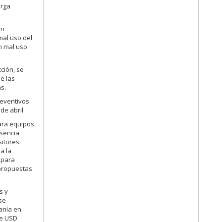
arga
en
mal uso del
n mal uso
ción, se
e las
s.
reventivos
e abril.
para equipos
esencia
sitores
a la
 para
 propuestas
s y
se
anía en
de USD