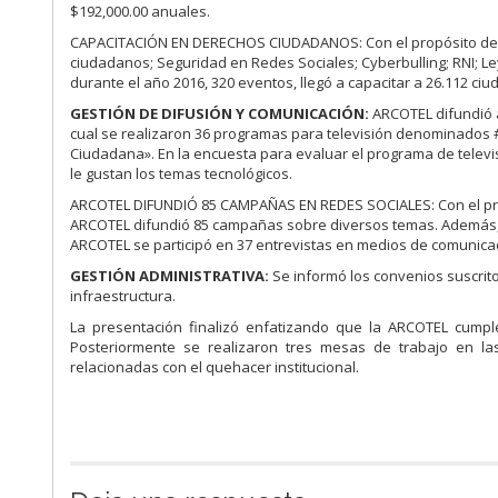
$192,000.00 anuales.
CAPACITACIÓN EN DERECHOS CIUDADANOS: Con el propósito de ca
ciudadanos; Seguridad en Redes Sociales; Cyberbulling; RNI; L
durante el año 2016, 320 eventos, llegó a capacitar a 26.112 ci
GESTIÓN DE DIFUSIÓN Y COMUNICACIÓN:
ARCOTEL difundió a
cual se realizaron 36 programas para televisión denominados #A
Ciudadana». En la encuesta para evaluar el programa de televis
le gustan los temas tecnológicos.
ARCOTEL DIFUNDIÓ 85 CAMPAÑAS EN REDES SOCIALES: Con el propó
ARCOTEL difundió 85 campañas sobre diversos temas. Además, co
ARCOTEL se participó en 37 entrevistas en medios de comunica
GESTIÓN ADMINISTRATIVA:
Se informó los convenios suscrit
infraestructura.
La presentación finalizó enfatizando que la ARCOTEL cumpl
Posteriormente se realizaron tres mesas de trabajo en la
relacionadas con el quehacer institucional.