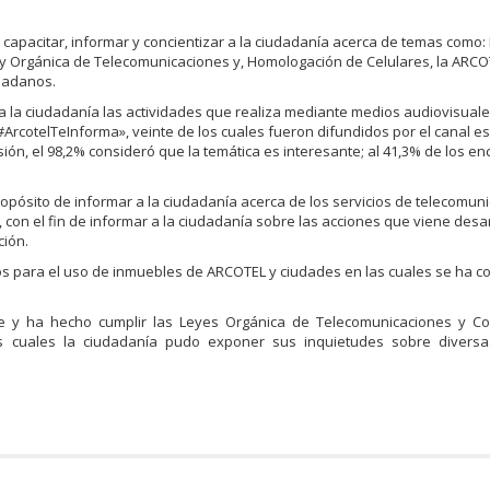
pacitar, informar y concientizar a la ciudadanía acerca de temas como:
ey Orgánica de Telecomunicaciones y, Homologación de Celulares, la ARCO
udadanos.
 la ciudadanía las actividades que realiza mediante medios audiovisuales
rcotelTeInforma», veinte de los cuales fueron difundidos por el canal es
ión, el 98,2% consideró que la temática es interesante; al 41,3% de los e
sito de informar a la ciudadanía acerca de los servicios de telecomuni
n el fin de informar a la ciudadanía sobre las acciones que viene desar
ción.
os para el uso de inmuebles de ARCOTEL y ciudades en las cuales se ha c
e y ha hecho cumplir las Leyes Orgánica de Telecomunicaciones y Co
s cuales la ciudadanía pudo exponer sus inquietudes sobre diversa