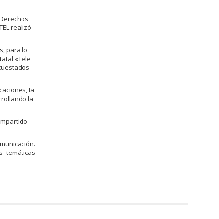
 Derechos
TEL realizó
, para lo
tatal «Tele
ncuestados
caciones, la
rollando la
ompartido
municación.
s temáticas