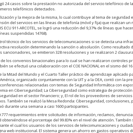
 24 casos sobre la prestación no autorizada del servicio telefónico de l
números telefónicos detectados.
zación y la mejora de la misma, lo cual contribuye al tema de seguridad 
ón del servicios en las líneas de telefonía (móvil y fija) que realizan un 
SIS ECU 911-ARCOTEL, se logró una reducción del 9,37% de líneas que hace
(líneas suspendidas 14768).
rol técnico de los servicios de telecomunicaciones si se detecta una infrac
spectiva resolución determinando la sanción o absolución. Como resultado d
s sancionadores, se emitieron 328 resoluciones y se realizaron 2 clausura
de los convenios binacionales para lo cual se han realizaron controles p
ién se efectuó una colaboración con el COE NACIONAL en el sismo del 16 d
 la Mitad del Mundo y el Cuarto Taller práctico de aprendizaje aplicado 
América, organizado conjuntamente con la UIT y a la OEA, contó con la pr
conferencias relacionadas con temas de Seguridad Informática con expo
ademia en Ciberseguridad; La Ciberseguridad como estrategia de protección 
eguridad en el sector Financiero; y, El rol de los proveedores de servicios
danos. También se realizó la Mesa Redonda: Ciberseguridad, conclusiones,
nió durante una semana a casi 1600 participantes.
.777 requerimientos entre solicitudes de información, reclamos, denuncia
28 obteniéndose el porcentaje del 99.83% en el nivel de atención. También 
nte el cual los usuarios de los servicios de telecomunicaciones y ciudad
ina web institucional. El sistema genera un ahorro en gastos operativos 