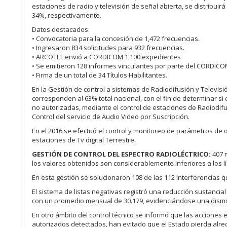
estaciones de radio y televisión de señal abierta, se distribui
34%, respectivamente.
Datos destacados:
• Convocatoria para la concesión de 1,472 frecuencias.
• Ingresaron 834 solicitudes para 932 frecuencias.
• ARCOTEL envió a CORDICOM 1,100 expedientes
• Se emitieron 128 informes vinculantes por parte del CORDICO
• Firma de un total de 34 Títulos Habilitantes.
En la Gestión de control a sistemas de Radiodifusión y Televisi
corresponden al 63% total nacional, con el fin de determinar 
no autorizadas, mediante el control de estaciones de Radiodif
Control del servicio de Audio Video por Suscripción.
En el 2016 se efectuó el control y monitoreo de parámetros de 
estaciones de Tv digital Terrestre.
GESTIÓN DE CONTROL DEL ESPECTRO RADIOLÉCTRICO:
407 m
los valores obtenidos son considerablemente inferiores a los 
En esta gestión se solucionaron 108 de las 112 interferencias 
El sistema de listas negativas registró una reducción sustancial
con un promedio mensual de 30.179, evidenciándose una dismi
En otro ámbito del control técnico se informó que las acciones 
autorizados detectados, han evitado que el Estado pierda alre