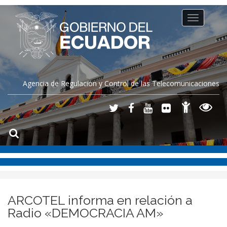
Toggle
navigation
Agencia de Regulación y Control de las Telecomunicaciones
ARCOTEL informa en relación a
Radio «DEMOCRACIA AM»