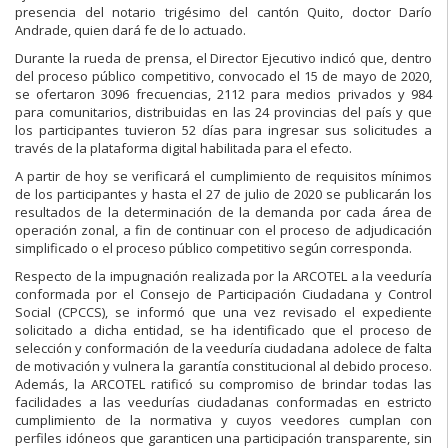
presencia del notario trigésimo del cantón Quito, doctor Darío
Andrade, quien dará fe de lo actuado.
Durante la rueda de prensa, el Director Ejecutivo indicó que, dentro
del proceso público competitivo, convocado el 15 de mayo de 2020,
se ofertaron 3096 frecuencias, 2112 para medios privados y 984
para comunitarios, distribuidas en las 24 provincias del país y que
los participantes tuvieron 52 días para ingresar sus solicitudes a
través de la plataforma digital habilitada para el efecto.
A partir de hoy se verificará el cumplimiento de requisitos mínimos
de los participantes y hasta el 27 de julio de 2020 se publicarán los
resultados de la determinación de la demanda por cada área de
operación zonal, a fin de continuar con el proceso de adjudicación
simplificado o el proceso público competitivo según corresponda.
Respecto de la impugnación realizada por la ARCOTEL a la veeduría
conformada por el Consejo de Participación Ciudadana y Control
Social (CPCCS), se informó que una vez revisado el expediente
solicitado a dicha entidad, se ha identificado que el proceso de
selección y conformación de la veeduría ciudadana adolece de falta
de motivación y vulnera la garantía constitucional al debido proceso.
Además, la ARCOTEL ratificó su compromiso de brindar todas las
facilidades a las veedurías ciudadanas conformadas en estricto
cumplimiento de la normativa y cuyos veedores cumplan con
perfiles idóneos que garanticen una participación transparente, sin