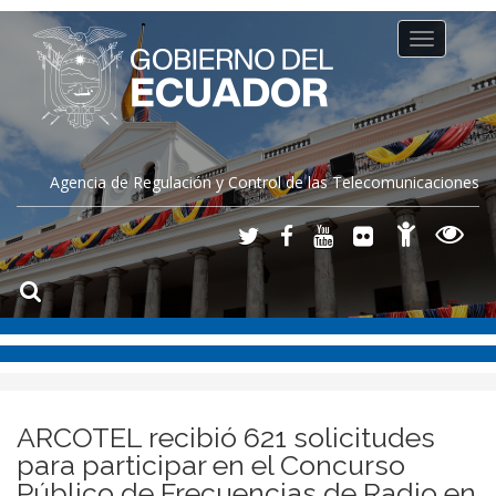
Toggle
navigation
Agencia de Regulación y Control de las Telecomunicaciones
ARCOTEL recibió 621 solicitudes
para participar en el Concurso
Público de Frecuencias de Radio en