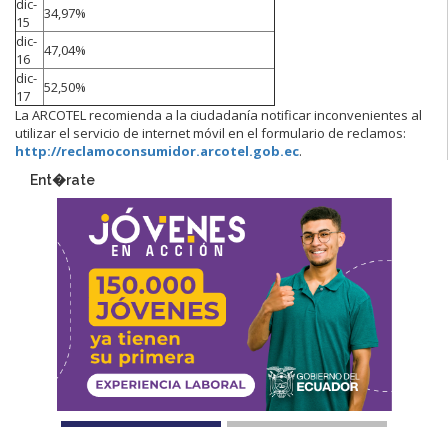
dic-
34,97%
15
dic-
47,04%
16
dic-
52,50%
17
La ARCOTEL recomienda a la ciudadanía notificar inconvenientes al
utilizar el servicio de internet móvil en el formulario de reclamos:
http://reclamoconsumidor.arcotel.gob.ec
.
Ent�rate