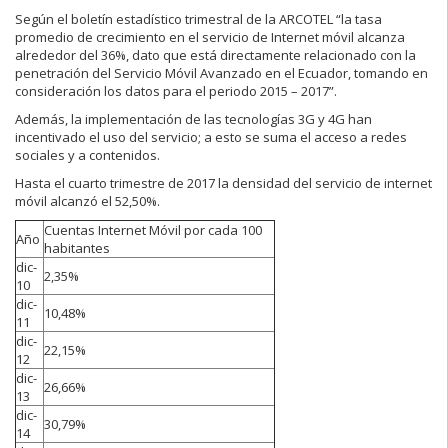
Según el boletín estadístico trimestral de la ARCOTEL “la tasa
promedio de crecimiento en el servicio de Internet móvil alcanza
alrededor del 36%, dato que está directamente relacionado con la
penetración del Servicio Móvil Avanzado en el Ecuador, tomando en
consideración los datos para el periodo 2015 – 2017”.
Además, la implementación de las tecnologías 3G y 4G han
incentivado el uso del servicio; a esto se suma el acceso a redes
sociales y a contenidos.
Hasta el cuarto trimestre de 2017 la densidad del servicio de internet
móvil alcanzó el 52,50%.
Cuentas Internet Móvil por cada 100
Año
habitantes
dic-
2,35%
10
dic-
10,48%
11
dic-
22,15%
12
dic-
26,66%
13
dic-
30,79%
14