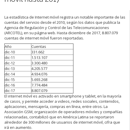
La estadística de Internet móvil registra un notable importante de las
cuentas del servicio desde el 2010, según los datos que publica la
Agencia de Regulación y Control de las Telecomunicaciones
(ARCOTEL), en su página web. Hasta diciembre de 2017, 8.807.079
cuentas de internet móvil fueron reportadas.
Año
Cuentas
dic-10
331.662
dic-11
1.513.107
dic-12
3.300.480
dic-13
4.205.577
dic-14
4.934.076
dic-15
5.693.268
dic-16
7.774.484
dic-17
8.807.079
El internet móvil es activado en smartphone y tablet, en la mayoría
de casos, y permite acceder a videos, redes sociales, contenidos,
aplicaciones, mensajería, compras en línea, entre otros. La
Asociación GSM, organización de operadores móviles y compañías
relacionadas, contabilizó que en América Latina se reportaron
alrededor de 300 millones de usuarios de internet móvil, cifra que
irá en aumento.