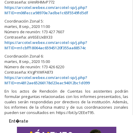
Contraseña: sHmRHMvP772
https://arcotel.webex.com/arcotel-sp/j.php?
MTID=m06fecca98970e7adbe1c65f5549fd5df
Coordinación Zonal 5:
martes, 8 sep., 2020 11:00
Número de reunión: 173 427 7607
Contraseña: aV6SEUxBX33
https://arcotel.webex.com/arcotel-sp/j.php?
MTID=m1cbff18064ac65945120f355aa88574c
Coordinación Zonal 6:
martes, 8 sep., 2020 15:00
Número de reunión: 173 426 6220
Contraseña: KVgPXWFA873
https://arcotel.webex.com/arcotel-sp/j.php?
MTID=m4812ae65266178d23eac94012bc1d099
En los actos de Rendición de Cuentas los asistentes podrán
formular preguntas relacionadas con los informes presentados, las
cuales serán respondidas por directivos de la institución. Además,
los informes de la oficina matriz y de sus coordinaciones zonales
pueden ser consultados en: https://bit.ly/2EEeT95.
Ent�rate