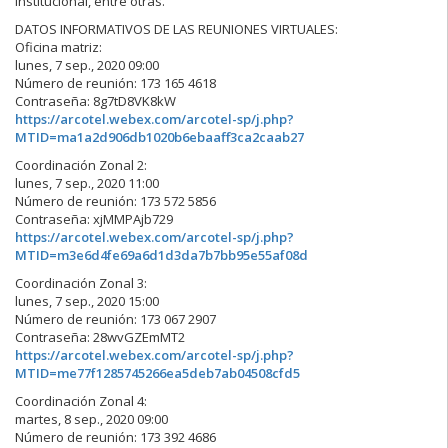
institucional, entre otras.
DATOS INFORMATIVOS DE LAS REUNIONES VIRTUALES:
Oficina matriz:
lunes, 7 sep., 2020 09:00
Número de reunión: 173 165 4618
Contraseña: 8g7tD8VK8kW
https://arcotel.webex.com/arcotel-sp/j.php?
MTID=ma1a2d906db1020b6ebaaff3ca2caab27
Coordinación Zonal 2:
lunes, 7 sep., 2020 11:00
Número de reunión: 173 572 5856
Contraseña: xjMMPAjb729
https://arcotel.webex.com/arcotel-sp/j.php?
MTID=m3e6d4fe69a6d1d3da7b7bb95e55af08d
Coordinación Zonal 3:
lunes, 7 sep., 2020 15:00
Número de reunión: 173 067 2907
Contraseña: 28wvGZEmMT2
https://arcotel.webex.com/arcotel-sp/j.php?
MTID=me77f1285745266ea5deb7ab04508cfd5
Coordinación Zonal 4:
martes, 8 sep., 2020 09:00
Número de reunión: 173 392 4686