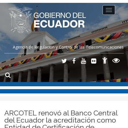
Toggle
navigation
Agencia de Regulación y Control de las Telecomunicaciones
ARCOTEL renovó al Banco Central
del Ecuador la acreditación como
Entidad de Certificación de