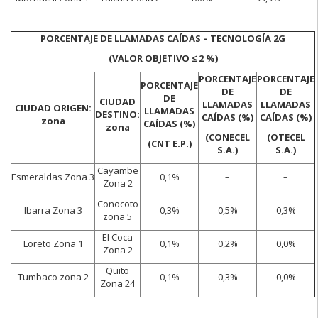
PORCENTAJE DE LLAMADAS CAÍDAS – TECNOLOGÍA 2G
(VALOR OBJETIVO ≤ 2 %)
PORCENTAJE
PORCENTAJE
PORCENTAJE
DE
DE
DE
CIUDAD
LLAMADAS
LLAMADAS
CIUDAD ORIGEN:
LLAMADAS
DESTINO:
CAÍDAS (%)
CAÍDAS (%)
zona
CAÍDAS (%)
zona
(CONECEL
(OTECEL
(CNT E.P.)
S.A.)
S.A.)
Cayambe
Esmeraldas Zona 3
0,1%
–
–
Zona 2
Conocoto
Ibarra Zona 3
0,3%
0,5%
0,3%
zona 5
El Coca
Loreto Zona 1
0,1%
0,2%
0,0%
Zona 2
Quito
Tumbaco zona 2
0,1%
0,3%
0,0%
Zona 24