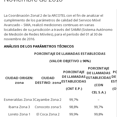
La Coordinación Zonal 2 de la ARCOTEL con el fin de analizar el
cumplimiento de los parámetros de calidad del Servicio Móvil
Avanzado – SMA, realizó mediciones continuas en varias
localidades de su jurisdicción a través del SAMM (Sistema Autónomo
de Medición de Redes Móviles), para el período del 01 al 30 de
noviembre de 2016.
ANÁLISIS DE LOS PARÁMETROS TÉCNICOS
PORCENTAJE DE LLAMADAS ESTABLECIDAS
(VALOR OBJETIVO
≥ 96%)
PORCENTAJE
PORCENTAJE
P
DE LLAMADAS
DE LLAMADAS
DE
ESTABLECIDAS
CIUDAD ORIGEN:
CIUDAD
ESTABLECIDAS
ES
zona
DESTINO: zona
(CON
(CNT E.P.)
(O
CEL S.A.)
Esmeraldas Zona 3
Cayambe Zona 2
99,7%
–
Ibarra Zona 3
Conocoto zona 5
98,8%
99,7%
Loreto Zona 1
El Coca Zona 2
99,9%
99,8%