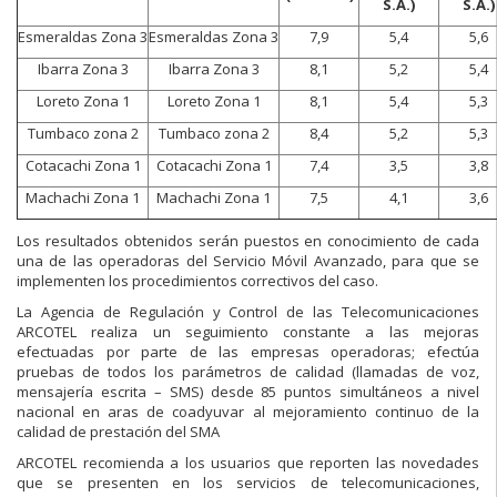
S.A.)
S.A.)
Esmeraldas Zona 3
Esmeraldas Zona 3
7,9
5,4
5,6
Ibarra Zona 3
Ibarra Zona 3
8,1
5,2
5,4
Loreto Zona 1
Loreto Zona 1
8,1
5,4
5,3
Tumbaco zona 2
Tumbaco zona 2
8,4
5,2
5,3
Cotacachi Zona 1
Cotacachi Zona 1
7,4
3,5
3,8
Machachi Zona 1
Machachi Zona 1
7,5
4,1
3,6
Los resultados obtenidos serán puestos en conocimiento de cada
una de las operadoras del Servicio Móvil Avanzado, para que se
implementen los procedimientos correctivos del caso.
La Agencia de Regulación y Control de las Telecomunicaciones
ARCOTEL realiza un seguimiento constante a las mejoras
efectuadas por parte de las empresas operadoras; efectúa
pruebas de todos los parámetros de calidad (llamadas de voz,
mensajería escrita – SMS) desde 85 puntos simultáneos a nivel
nacional en aras de coadyuvar al mejoramiento continuo de la
calidad de prestación del SMA
ARCOTEL recomienda a los usuarios que reporten las novedades
que se presenten en los servicios de telecomunicaciones,