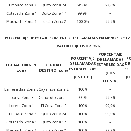
Tumbaco zona 2
Quito Zona 24
94,0%
92,6%
Cotacachi Zona 1
Quito Zona 17
99,9%
–
Machachi Zona 1
Tulcán Zona 2
100,0%
99,9%
PORCENTAJE DE ESTABLECIMIENTO DE LLAMADAS EN MENOS DE 1
(VALOR OBJETIVO
≥ 96%)
PORCENTAJE
PORCENTAJE
P
DE LLAMADAS
DE LLAMADAS
DE
ESTABLECIDAS
CIUDAD ORIGEN:
CIUDAD
ESTABLECIDAS
ES
zona
DESTINO: zona
(CON
(CNT E.P.)
(O
CEL S.A.)
Esmeraldas Zona 3
Cayambe Zona 2
100%
–
Ibarra Zona 3
Conocoto zona 5
99,9%
99,7%
Loreto Zona 1
El Coca Zona 2
100%
99,9%
Tumbaco zona 2
Quito Zona 24
100%
99,0%
Cotacachi Zona 1
Quito Zona 17
100%
–
Machachi Zona 1
Tulcán Zona 2
100%
99,9%