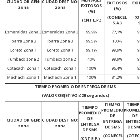
CIUDAD ORIGEN:
CIUDAD DESTINO:
EXITOSOS
EX
EXITOSOS
zona
zona
(%)
(%)
(CONECEL
(O
(CNT E.P.)
S.A.)
S
Esmeraldas Zona 3
Esmeraldas Zona 3
99,9%
77,1%
9
Ibarra Zona 3
Ibarra Zona 3
99,5%
100%
9
Loreto Zona 1
Loreto Zona 1
99,1%
99,9%
9
Tumbaco zona 2
Tumbaco zona 2
40%
99,9%
9
Cotacachi Zona 1
Cotacachi Zona 1
100%
96,4%
9
Machachi Zona 1
Machachi Zona 1
100%
81,2%
9
TIEMPO PROMEDIO DE ENTREGA DE SMS
(VALOR OBJETIVO ≤ 20 segundos)
TIEMPO
TIEM
TIEMPO
PROMEDIO
PROME
PROMEDIO
DE
DE
DE
CIUDAD ORIGEN:
CIUDAD DESTINO:
ENTREGA
ENTRE
ENTREGA
zona
zona
DE SMS
DE SM
DE SMS
(CONECEL
(OTEC
(CNT E.P.)