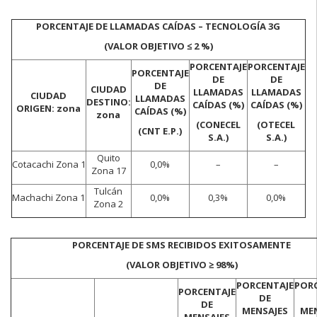
PORCENTAJE DE LLAMADAS CAÍDAS – TECNOLOGÍA 3G
(VALOR OBJETIVO ≤ 2 %)
PORCENTAJE
PORCENTAJE
PORCENTAJE
DE
DE
DE
CIUDAD
LLAMADAS
LLAMADAS
CIUDAD
LLAMADAS
DESTINO:
CAÍDAS (%)
CAÍDAS (%)
ORIGEN: zona
CAÍDAS (%)
zona
(CONECEL
(OTECEL
(CNT E.P.)
S.A.)
S.A.)
Quito
Cotacachi Zona 1
0,0%
–
–
Zona 17
Tulcán
Machachi Zona 1
0,0%
0,3%
0,0%
Zona 2
PORCENTAJE DE SMS RECIBIDOS EXITOSAMENTE
(VALOR OBJETIVO ≥ 98%)
PORCENTAJE
POR
PORCENTAJE
DE
DE
MENSAJES
ME
MENSAJES