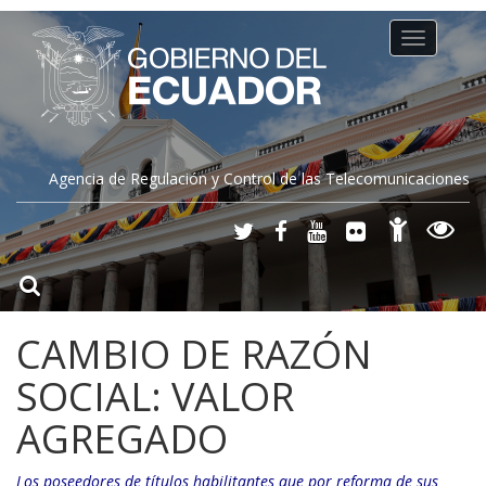
Toggle
navigation
Agencia de Regulación y Control de las Telecomunicaciones
CAMBIO DE RAZÓN
SOCIAL: VALOR
AGREGADO
Los poseedores de títulos habilitantes que por reforma de sus