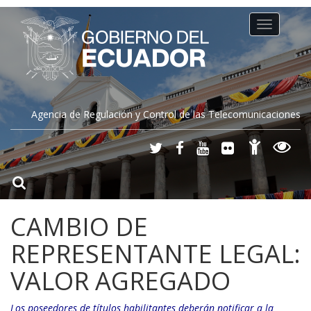
Toggle
navigation
Agencia de Regulación y Control de las Telecomunicaciones
CAMBIO DE
REPRESENTANTE LEGAL:
VALOR AGREGADO
Los poseedores de títulos habilitantes deberán notificar a la