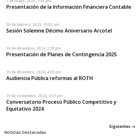
7 de mayo, 2025, 1:43 pm
Presentación de la Información Financiera Contable
20 de febrero, 2025, 10:03 am
Sesión Solemne Décimo Aniversario Arcotel
30 de diciembre, 2024, 2:29 pm
Presentación de Planes de Contingencia 2025
16 de diciembre, 2024, 4:30 pm
Audiencia Pública reformas al ROTH
29 de noviembre, 2024, 4:57 pm
Conversatorio Proceso Público Competitivo y
Equitativo 2024
Posts
Siguientes →
Noticias Destacadas