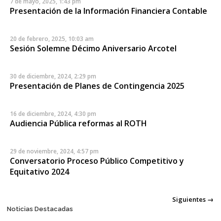
7 de mayo, 2025, 1:43 pm
Presentación de la Información Financiera Contable
20 de febrero, 2025, 10:03 am
Sesión Solemne Décimo Aniversario Arcotel
30 de diciembre, 2024, 2:29 pm
Presentación de Planes de Contingencia 2025
16 de diciembre, 2024, 4:30 pm
Audiencia Pública reformas al ROTH
29 de noviembre, 2024, 4:57 pm
Conversatorio Proceso Público Competitivo y
Equitativo 2024
Posts
Siguientes →
Noticias Destacadas