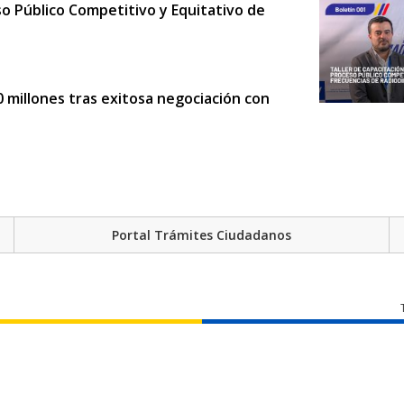
so Público Competitivo y Equitativo de
 millones tras exitosa negociación con
adas de concienciación en
Portal Trámites Ciudadanos
 la ARCOTEL
 tus obligaciones en la ARCOTEL