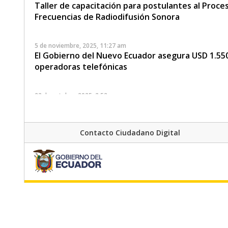
Taller de capacitación para postulantes al Proce
Frecuencias de Radiodifusión Sonora
5 de noviembre, 2025, 11:27 am
El Gobierno del Nuevo Ecuador asegura USD 1.550
operadoras telefónicas
22 de octubre, 2025, 2:52 pm
ARCOTEL fortalece su resiliencia digital con jorn
ciberseguridad
Contacto Ciudadano Digital
21 de octubre, 2025, 4:43 pm
Jornada de Concienciación en Ciberseguridad de
7 de octubre, 2025, 11:10 am
Si posees un título habilitante, ponte al día con
17 de julio, 2025, 3:47 pm