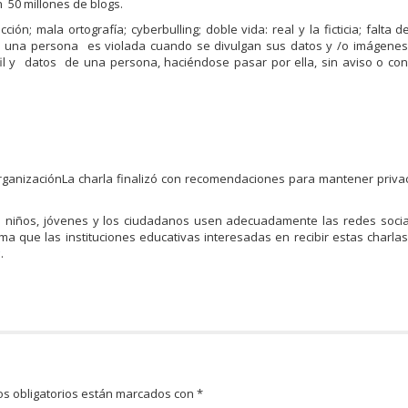
 50 millones de blogs.
ón; mala ortografía; cyberbulling; doble vida: real y la ficticia; falta d
de una persona es violada cuando se divulgan sus datos y /o imágenes
il y datos de una persona, haciéndose pasar por ella, sin aviso o co
 organizaciónLa charla finalizó con recomendaciones para mantener priva
s niños, jóvenes y los ciudadanos usen adecuadamente las redes socia
rma que las instituciones educativas interesadas en recibir estas charl
c
.
s obligatorios están marcados con
*