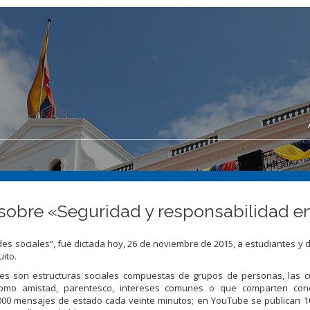
 sobre «Seguridad y responsabilidad en
es sociales”, fue dictada hoy, 26 de noviembre de 2015, a estudiantes y 
ito.
les son estructuras sociales compuestas de grupos de personas, las c
como amistad, parentesco, intereses comunes o que comparten cono
.000 mensajes de estado cada veinte minutos; en YouTube se publican 1