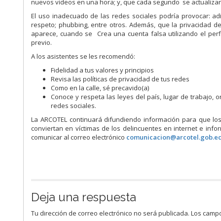
nuevos videos en una hora; y, que cada segundo se actualizan
El uso inadecuado de las redes sociales podría provocar: adicci
respeto; phubbing, entre otros. Además, que la privacidad 
aparece, cuando se Crea una cuenta falsa utilizando el perf
previo.
A los asistentes se les recomendó:
Fidelidad a tus valores y principios
Revisa las políticas de privacidad de tus redes
Como en la calle, sé precavido(a)
Conoce y respeta las leyes del país, lugar de trabajo,
redes sociales.
La ARCOTEL continuará difundiendo información para que lo
conviertan en víctimas de los delincuentes en internet e info
comunicar al correo electrónico
comunicacion@arcotel.gob.e
Deja una respuesta
Tu dirección de correo electrónico no será publicada.
Los campo