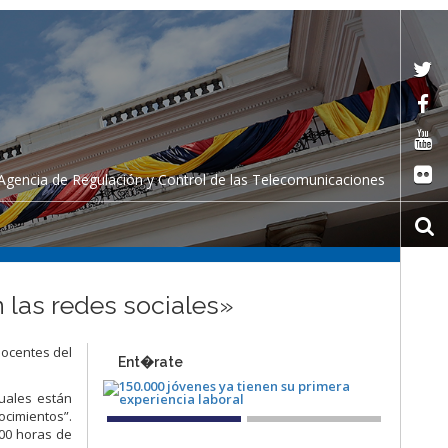
Agencia de Regulación y Control de las Telecomunicaciones
 las redes sociales»
docentes del
Ent�rate
uales están
cimientos”.
00 horas de