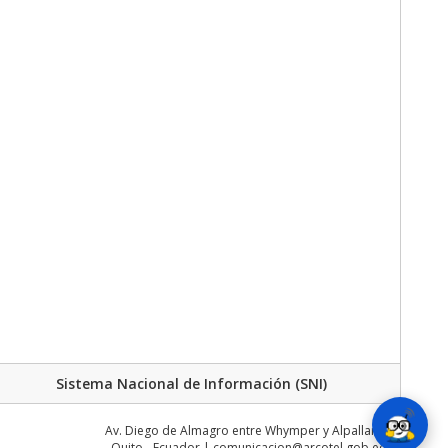
Sistema Nacional de Información (SNI)
Av. Diego de Almagro entre Whymper y Alpallana
Quito - Ecuador | comunicacion@arcotel.gob.ec