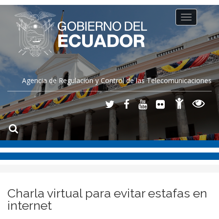
Toggle
navigation
Agencia de Regulación y Control de las Telecomunicaciones
Charla virtual para evitar estafas en
internet