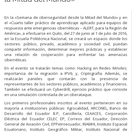
En la «Semana de ciberseguridad desde la Mitad del Mundo» y en
el «Cuarto taller práctico de aprendizaje aplicado para equipos de
respuesta ante emergencias cibernéticas – ALERT, para la Región de
América», a efectuarse en Quito, del 27 de junio al 1 de julio de 2016,
en la Escuela Politécnica Nacional, se creará un espacio donde los
sectores: público, privado, académico y sociedad civil, puedan
compartir información, determinar mejores prácticas y establecer
una relación de cooperación para enfrentar las amenazas
cibernéticas.
En el evento se tratarán temas como: Hacking en Redes Móviles;
importancia de la migración a IPV6; y, Criptografía. Además, se
realizarán paneles que contarán con la presencia de
representantes de los sectores públicos, académicos y financieros.
También se efectuará un Cyberdrill, ejercicio práctico que consiste
en una simulación controlada de un ciberataque.
Los primeros profesionales inscritos al evento pertenecen en su
mayoría a instituciones públicas: Agrocalidad, ARCONEL, Banco de
Desarrollo del Ecuador B.P, Cancillería, CEAACES, Corporación
Eléctrica del Ecuador CELEC EP, Correos del Ecuador, Dirección
General de Aviación Civil, EPPetroecuador, INAMHI, Instituto Espacial
Ecuatoriano, Instituto Geográfico Militar, Instituto Nacional de