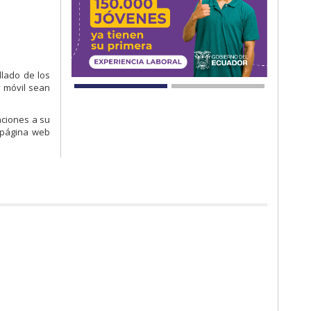
llado de los
y móvil sean
aciones a su
a página web