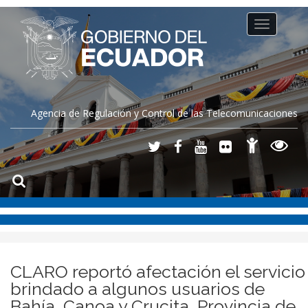
Toggle
navigation
Agencia de Regulación y Control de las Telecomunicaciones
CLARO reportó afectación el servicio
brindado a algunos usuarios de
Bahía, Canoa y Crucita, Provincia de