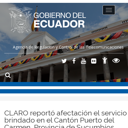
Toggle
navigation
Agencia de Regulación y Control de las Telecomunicaciones
CLARO reportó afectación el servicio
brindado en el Cantón Puerto del
Carmen, Provincia de Sucumbíos