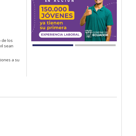
.
 de los
vil sean
ciones a su