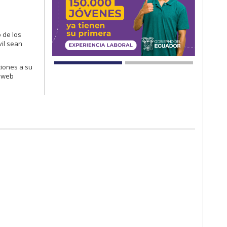
 de los
vil sean
ciones a su
a web