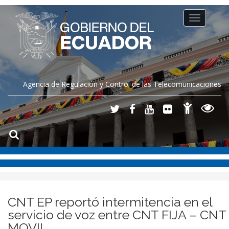
Toggle
navigation
Agencia de Regulación y Control de las Telecomunicaciones
CNT EP reportó intermitencia en el
servicio de voz entre CNT FIJA – CNT
MOVIL