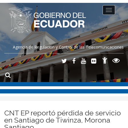
Toggle
navigation
Agencia de Regulación y Control de las Telecomunicaciones
CNT EP reportó pérdida de servicio
en Santiago de Tiwinza, Morona
Santiago