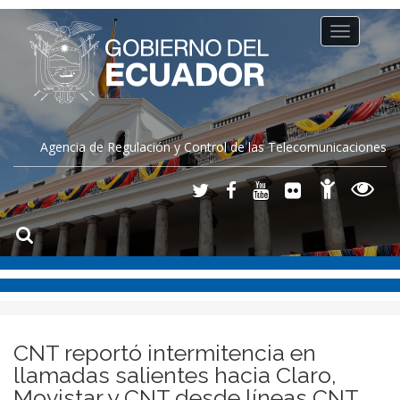
Toggle
navigation
Agencia de Regulación y Control de las Telecomunicaciones
CNT reportó intermitencia en
llamadas salientes hacia Claro,
Movistar y CNT desde líneas CNT