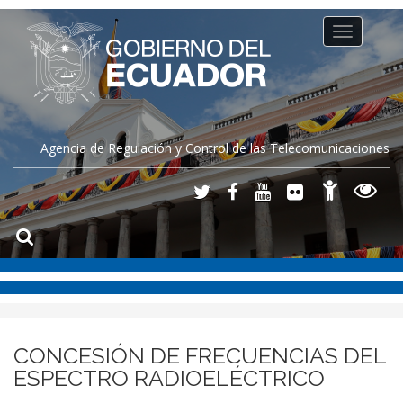
Toggle
navigation
Agencia de Regulación y Control de las Telecomunicaciones
CONCESIÓN DE FRECUENCIAS DEL
ESPECTRO RADIOELÉCTRICO