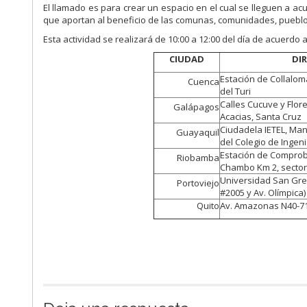
El llamado es para crear un espacio en el cual se lleguen a ac
que aportan al beneficio de las comunas, comunidades, pueblos
Esta actividad se realizará de 10:00 a 12:00 del día de acuerdo
CIUDAD
DI
Estación de Collaloma
Cuenca
del Turi
Calles Cucuve y Flor
Galápagos
Acacias, Santa Cruz
Ciudadela IETEL, Man
Guayaquil
del Colegio de Ingeni
Estación de Comprob
Riobamba
Chambo Km 2, sector
Universidad San Greg
Portoviejo
#2005 y Av. Olímpica)
Quito
Av. Amazonas N40-71 