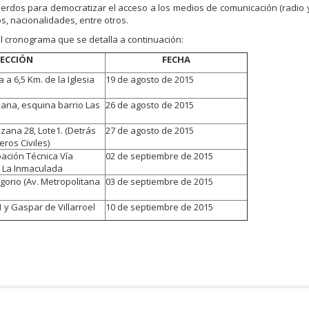
uerdos para democratizar el acceso a los medios de comunicación (radio y 
, nacionalidades, entre otros.
 al cronograma que se detalla a continuación:
RECCIÓN
FECHA
 a 6,5 Km. de la Iglesia
19 de agosto de 2015
eana, esquina barrio Las
26 de agosto de 2015
zana 28, Lote1. (Detrás
27 de agosto de 2015
eros Civiles)
ación Técnica Vía
02 de septiembre de 2015
 La Inmaculada
orio (Av. Metropolitana
03 de septiembre de 2015
y Gaspar de Villarroel
10 de septiembre de 2015