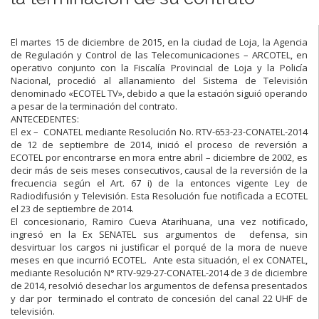
El martes 15 de diciembre de 2015, en la ciudad de Loja, la Agencia
de Regulación y Control de las Telecomunicaciones – ARCOTEL, en
operativo conjunto con la Fiscalía Provincial de Loja y la Policía
Nacional, procedió al allanamiento del Sistema de Televisión
denominado «ECOTEL TV», debido a que la estación siguió operando
a pesar de la terminación del contrato.
ANTECEDENTES:
El ex – CONATEL mediante Resolución No. RTV-653-23-CONATEL-2014
de 12 de septiembre de 2014, inició el proceso de reversión a
ECOTEL por encontrarse en mora entre abril – diciembre de 2002, es
decir más de seis meses consecutivos, causal de la reversión de la
frecuencia según el Art. 67 i) de la entonces vigente Ley de
Radiodifusión y Televisión. Esta Resolución fue notificada a ECOTEL
el 23 de septiembre de 2014.
El concesionario, Ramiro Cueva Atarihuana, una vez notificado,
ingresó en la Ex SENATEL sus argumentos de defensa, sin
desvirtuar los cargos ni justificar el porqué de la mora de nueve
meses en que incurrió ECOTEL. Ante esta situación, el ex CONATEL,
mediante Resolución N° RTV-929-27-CONATEL-2014 de 3 de diciembre
de 2014, resolvió desechar los argumentos de defensa presentados
y dar por terminado el contrato de concesión del canal 22 UHF de
televisión.