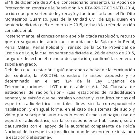
El 19 de diciembre de 2014, el concesionario presentó una Acción de
Protección en contra de la Resolución No. RTV-929-27-CONATEL-2014,
acción que por sorteo de ley recayó y fue tramitada por el Dr. Otto
Montesinos Guarnizo, Juez de la Unidad Civil de Loja, quien en
sentencia dictada el 8 de enero de 2015, rechazó la referida acción
constitucional.
Posteriormente, el concesionario apeló la citada resolución, recurso
que en segunda instancia fue conocida por la Sala de lo Penal,
Penal Militar, Penal Policial y Tránsito de la Corte Provincial de
Justicia de Loja, la cual en sentencia dictada el 26 de enero de 2015,
luego de desechar el recurso de apelación, confirmó la sentencia
subida en grado.
Debido a que la estación siguió operando a pesar de la terminación
del contrato, la ARCOTEL consideró lo antes expuesto y lo
determinado en el art. 124 de la Ley Orgánica de
Telecomunicaciones – LOT que establece: Art. 124. Clausura de
estaciones de radiodifusión.- «Las estaciones de radiodifusión
sonora y televisión que se instalen y operen y usen frecuencias del
espectro radioeléctrico con tales fines sin la correspondiente
habilitación, y en igual forma, en el caso de sistemas de audio y
video por suscripción, aun cuando estos últimos no hagan uso de
espectro radioeléctrico, sin la correspondiente habilitación, serán
clausuradas con el apoyo de la autoridad competente de Policía
Nacional de la respectiva jurisdicción donde se encuentre instalada
la estación o el sistema».