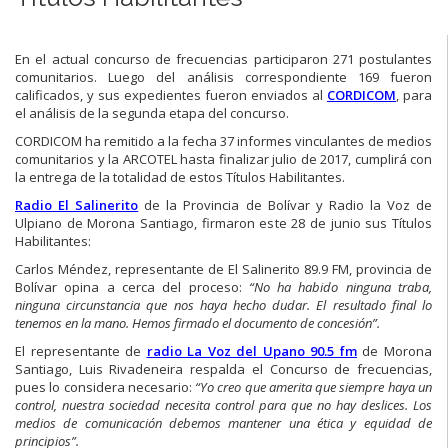
En el actual concurso de frecuencias participaron 271 postulantes
comunitarios. Luego del análisis correspondiente 169 fueron
calificados, y sus expedientes fueron enviados al
CORDICOM
, para
el análisis de la segunda etapa del concurso.
CORDICOM ha remitido a la fecha 37 informes vinculantes de medios
comunitarios y la ARCOTEL hasta finalizar julio de 2017, cumplirá con
la entrega de la totalidad de estos Títulos Habilitantes.
Radio El Salinerito
de la Provincia de Bolívar y Radio la Voz de
Ulpiano de Morona Santiago, firmaron este 28 de junio sus Títulos
Habilitantes:
Carlos Méndez, representante de El Salinerito 89.9 FM, provincia de
Bolívar opina a cerca del proceso:
“No ha habido ninguna traba,
ninguna circunstancia que nos haya hecho dudar. El resultado final lo
tenemos en la mano. Hemos firmado el documento de concesión”.
El representante de
radio La Voz del Upano 90.5 fm
de Morona
Santiago, Luis Rivadeneira respalda el Concurso de frecuencias,
pues lo considera necesario:
“Yo creo que amerita que siempre haya un
control, nuestra sociedad necesita control para que no hay deslices. Los
medios de comunicación debemos mantener una ética y equidad de
principios”.