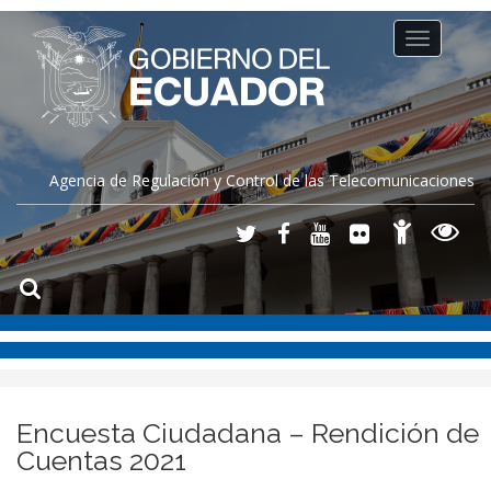
Toggle
navigation
Agencia de Regulación y Control de las Telecomunicaciones
Encuesta Ciudadana – Rendición de
Cuentas 2021