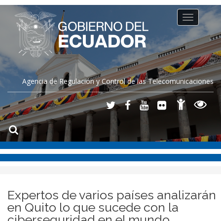
Toggle
navigation
Agencia de Regulación y Control de las Telecomunicaciones
Expertos de varios países analizarán
en Quito lo que sucede con la
ciberseguridad en el mundo