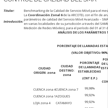
Titular:
Benchmarking de la Calidad de Servicio Móvil para el me
La
Coordinación Zonal 6
de la ARCOTEL con el fin de an
parámetros de calidad del Servicio Móvil Avanzado – SMA
Introducción:
en varias localidades de su jurisdicción a través del S
Medición de Redes Móviles), para el período del 01 al 31
ANÁLISIS DE LOS PARÁMETROS 
PORCENTAJE DE LLAMADAS ESTA
(VALOR OBJETIVO
≥ 96%
PO
PORCENTAJE
DE 
CIUDAD
DE LLAMADAS
EST
CIUDAD
DESTINO:
ESTABLECIDAS
ORIGEN: zona
zona
(CNT E.P.)
CON
99,98%
CUENCA zona 4
CUENCA zona 7
99,92%
CUENCA zona 1
AZOGUES
99,92%
LOJA zona 4
CATAMAYO