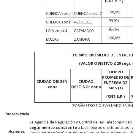
(CNT E.P.)
100,0%
CUENCA zona 4
CUENCA zona 7
99,9%
CUENCA zona 1
AZOGUES
95,4%
LOJA zona 4
CATAMAYO
100,0%
MACAS
ZAMORA
TIEMPO PROMEDIO DE ENTREG
(VALOR OBJETIVO ≤ 20 segu
TIEMPO
PROMEDIO DE
CIUDAD ORIGEN:
CIUDAD
ENTREGA DE
zona
DESTINO: zona
SMS (s)
(CNT E.P.)
(
(PARÁMETRO NO EVALUADO EN EN
Consecuencia
La Agencia de Regulación y Control de las Telecomunicac
seguimiento constante
a las mejoras efectuadas por 
Acciones:
operadoras; efectúa pruebas de todos los parámetros de