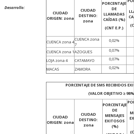
PO
PORCENTAJE
Desarrollo:
DE
CIUDAD
L
CIUDAD
LLAMADAS
DESTINO:
CA
ORIGEN: zona
CAÍDAS (%)
zona
(
(CNT E.P.)
CUENCA zona
0,02%
CUENCA zona 4
7
0,07%
CUENCA zona 1
AZOGUES
0,07%
LOJA zona 4
CATAMAYO
0,02%
MACAS
ZAMORA
PORCENTAJE DE SMS RECIBIDOS E
(VALOR OBJETIVO ≥ 98%
PO
PORCENTAJE
DE
M
CIUDAD
MENSAJES
CIUDAD
E
DESTINO:
EXITOSOS
ORIGEN: zona
zona
(%)
(