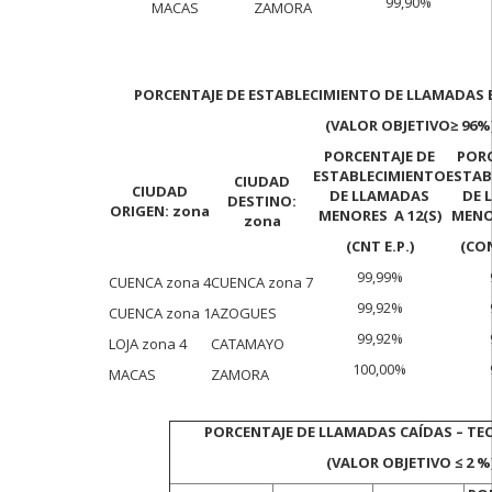
99,90%
MACAS
ZAMORA
PORCENTAJE DE ESTABLECIMIENTO DE LLAMADAS 
(VALOR OBJETIVO
≥ 96%
PORCENTAJE DE
PORC
ESTABLECIMIENTO
ESTAB
CIUDAD
CIUDAD
DE LLAMADAS
DE 
DESTINO:
ORIGEN: zona
MENORES A 12(S)
MENOR
zona
(CNT E.P.)
(CON
99,99%
CUENCA zona 4
CUENCA zona 7
99,92%
CUENCA zona 1
AZOGUES
99,92%
LOJA zona 4
CATAMAYO
100,00%
MACAS
ZAMORA
PORCENTAJE DE LLAMADAS CAÍDAS – TE
(VALOR OBJETIVO ≤ 2 %