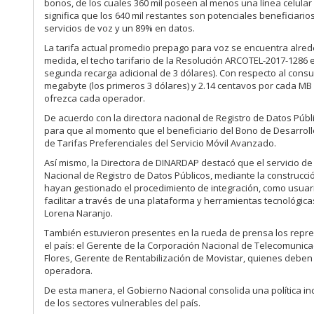
bonos, de los cuales 360 mil poseen al menos una línea celular 
significa que los 640 mil restantes son potenciales beneficiari
servicios de voz y un 89% en datos.
La tarifa actual promedio prepago para voz se encuentra alred
medida, el techo tarifario de la Resolución ARCOTEL-2017-1286 es
segunda recarga adicional de 3 dólares). Con respecto al consu
megabyte (los primeros 3 dólares) y 2.14 centavos por cada MB
ofrezca cada operador.
De acuerdo con la directora nacional de Registro de Datos Públic
para que al momento que el beneficiario del Bono de Desarroll
de Tarifas Preferenciales del Servicio Móvil Avanzado.
Así mismo, la Directora de DINARDAP destacó que el servicio de 
Nacional de Registro de Datos Públicos, mediante la construcció
hayan gestionado el procedimiento de integración, como usuario
facilitar a través de una plataforma y herramientas tecnológica
Lorena Naranjo.
También estuvieron presentes en la rueda de prensa los repre
el país: el Gerente de la Corporación Nacional de Telecomunica
Flores, Gerente de Rentabilización de Movistar, quienes deben 
operadora.
De esta manera, el Gobierno Nacional consolida una política in
de los sectores vulnerables del país.