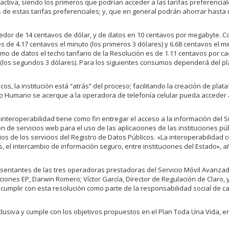
activa, siendo los primeros que podrían acceder a las tarifas preferencial
os de estas tarifas preferenciales; y, que en general podrán ahorrar hasta
edor de 14 centavos de dólar, y de datos en 10 centavos por megabyte. C
 de 4.17 centavos el minuto (los primeros 3 dólares) y 6.68 centavos el mi
mo de datos el techo tarifario de la Resolución es de 1.11 centavos por c
 (los segundos 3 dólares). Para los siguientes consumos dependerá del p
os, la institución está “atrás” del proceso; facilitando la creación de plat
o Humano se acerque a la operadora de telefonía celular pueda acceder a
interoperabilidad tiene como fin entregar el acceso a la información del 
n de servicios web para el uso de las aplicaciones de las instituciones pú
s de los servicios del Registro de Datos Públicos. «La interoperabilidad 
s, el intercambio de información seguro, entre instituciones del Estado», 
sentantes de las tres operadoras prestadoras del Servicio Móvil Avanza
ciones EP, Darwin Romero; Víctor García, Director de Regulación de Claro
cumplir con esta resolución como parte de la responsabilidad social de c
clusiva y cumple con los objetivos propuestos en el Plan Toda Una Vida, e