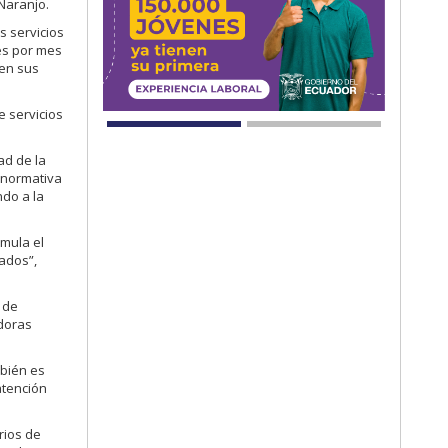
 Naranjo.
s servicios
es por mes
 en sus
e servicios
ad de la
o normativa
ndo a la
imula el
tados”,
 de
adoras
mbién es
atención
rios de