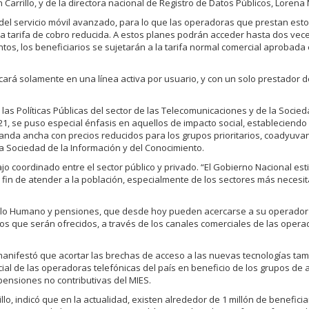
arrillo, y de la directora nacional de Registro de Datos Públicos, Lorena
 del servicio móvil avanzado, para lo que las operadoras que prestan esto
na tarifa de cobro reducida. A estos planes podrán acceder hasta dos vec
os, los beneficiarios se sujetarán a la tarifa normal comercial aprobada
cará solamente en una línea activa por usuario, y con un solo prestador d
 las Políticas Públicas del sector de las Telecomunicaciones y de la Socied
021, se puso especial énfasis en aquellos de impacto social, estableciend
anda ancha con precios reducidos para los grupos prioritarios, coadyuva
la Sociedad de la Información y del Conocimiento.
ajo coordinado entre el sector público y privado. “El Gobierno Nacional est
l fin de atender a la población, especialmente de los sectores más necesi
rrollo Humano y pensiones, que desde hoy pueden acercarse a su operador
atos que serán ofrecidos, a través de los canales comerciales de las oper
 manifestó que acortar las brechas de acceso a las nuevas tecnologías ta
al de las operadoras telefónicas del país en beneficio de los grupos de 
pensiones no contributivas del MIES.
llo, indicó que en la actualidad, existen alrededor de 1 millón de beneficia