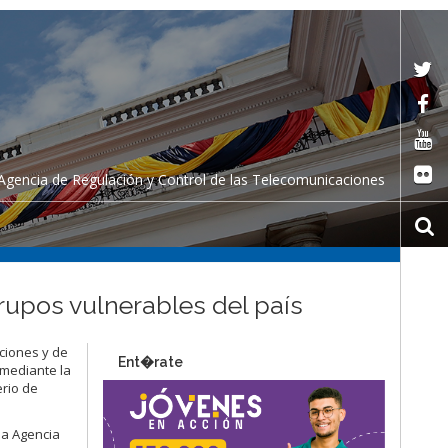
Agencia de Regulación y Control de las Telecomunicaciones
rupos vulnerables del país
aciones y de
Ent�rate
 mediante la
erio de
 la Agencia