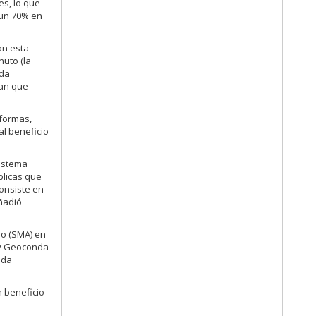
es, lo que
 un 70% en
on esta
nuto (la
ada
lan que
aformas,
l beneficio
Sistema
blicas que
consiste en
añadió
do (SMA) en
, y Geoconda
ada
n beneficio