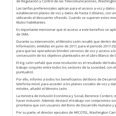
de Regulación y Control de las Telecomunicaciones, Washington C
Las tarifas preferenciales aplican para el acceso a voz y datos
establecieron planes de voz y datos de hasta 3 dólares, con u
utilizando el descuento ofrecido. Cuando se superen estos mont
títulos habilitantes.
Es importante mencionar que el acceso a este beneficio se apli
de SMA.
Durante su intervención, el Ministro León resaltó que dentro de
Información, emitidas en junio de 2017, para el periodo 2017-2
para que las operadoras brinden servicios de voz y acceso a b
consecución de los objetivos planteados en el Libro Blanco de 
El Ing. León señaló que esta resolución es el resultado del trab
trabajo conjunto entre todos los sectores de la sociedad, con e
puntualizó.
Por ello, informo a todos los beneficiarios del Bono de Desa
telefonía móvil, para acceder a los planes sociales de voz y d
móviles, añadió el Ministro León.
La ministra de Inclusión Económica y Social, Berenice Cordero,
hacer inclusión. Además destacó el trabajo con compromiso soci
prioritaria que son usuarios del Bono de Desarrollo Humano y 
Por su parte, el director ejecutivo de ARCOTEL, Washington Carri