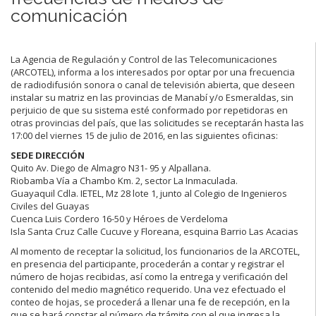
comunicación
La Agencia de Regulación y Control de las Telecomunicaciones
(ARCOTEL), informa a los interesados por optar por una frecuencia
de radiodifusión sonora o canal de televisión abierta, que deseen
instalar su matriz en las provincias de Manabí y/o Esmeraldas, sin
perjuicio de que su sistema esté conformado por repetidoras en
otras provincias del país, que las solicitudes se receptarán hasta las
17:00 del viernes 15 de julio de 2016, en las siguientes oficinas:
SEDE DIRECCIÓN
Quito Av. Diego de Almagro N31- 95 y Alpallana.
Riobamba Vía a Chambo Km. 2, sector La Inmaculada.
Guayaquil Cdla. IETEL, Mz 28 lote 1, junto al Colegio de Ingenieros
Civiles del Guayas
Cuenca Luis Cordero 16-50 y Héroes de Verdeloma
Isla Santa Cruz Calle Cucuve y Floreana, esquina Barrio Las Acacias
Al momento de receptar la solicitud, los funcionarios de la ARCOTEL,
en presencia del participante, procederán a contar y registrar el
número de hojas recibidas, así como la entrega y verificación del
contenido del medio magnético requerido. Una vez efectuado el
conteo de hojas, se procederá a llenar una fe de recepción, en la
que se hará constar el número de trámite con el que ingresa la