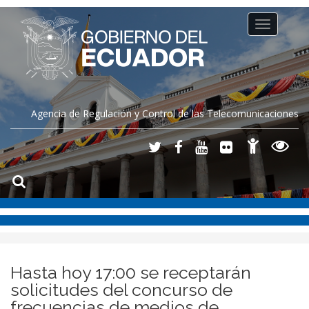
Toggle
navigation
Agencia de Regulación y Control de las Telecomunicaciones
Hasta hoy 17:00 se receptarán
solicitudes del concurso de
frecuencias de medios de