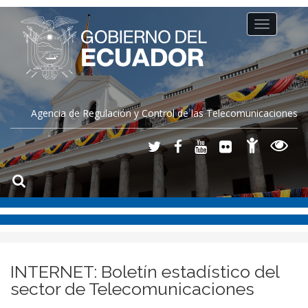
Toggle
navigation
Agencia de Regulación y Control de las Telecomunicaciones
INTERNET: Boletín estadístico del
sector de Telecomunicaciones