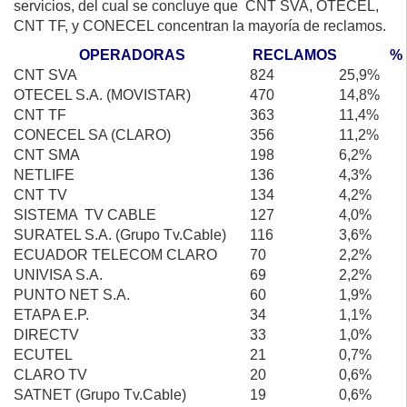
servicios, del cual se concluye que CNT SVA, OTECEL,
CNT TF, y CONECEL concentran la mayoría de reclamos.
OPERADORAS
RECLAMOS
%
CNT SVA
824
25,9%
OTECEL S.A. (MOVISTAR)
470
14,8%
CNT TF
363
11,4%
CONECEL SA (CLARO)
356
11,2%
CNT SMA
198
6,2%
NETLIFE
136
4,3%
CNT TV
134
4,2%
SISTEMA TV CABLE
127
4,0%
SURATEL S.A. (Grupo Tv.Cable)
116
3,6%
ECUADOR TELECOM CLARO
70
2,2%
UNIVISA S.A.
69
2,2%
PUNTO NET S.A.
60
1,9%
ETAPA E.P.
34
1,1%
DIRECTV
33
1,0%
ECUTEL
21
0,7%
CLARO TV
20
0,6%
SATNET (Grupo Tv.Cable)
19
0,6%