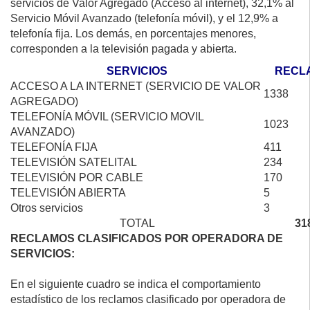
servicios de Valor Agregado (Acceso al internet), 32,1% al
Servicio Móvil Avanzado (telefonía móvil), y el 12,9% a
telefonía fija. Los demás, en porcentajes menores,
corresponden a la televisión pagada y abierta.
SERVICIOS
RECL
ACCESO A LA INTERNET (SERVICIO DE VALOR
1338
AGREGADO)
TELEFONÍA MÓVIL (SERVICIO MOVIL
1023
AVANZADO)
TELEFONÍA FIJA
411
TELEVISIÓN SATELITAL
234
TELEVISIÓN POR CABLE
170
TELEVISIÓN ABIERTA
5
Otros servicios
3
TOTAL
31
RECLAMOS CLASIFICADOS POR OPERADORA DE
SERVICIOS:
En el siguiente cuadro se indica el comportamiento
estadístico de los reclamos clasificado por operadora de