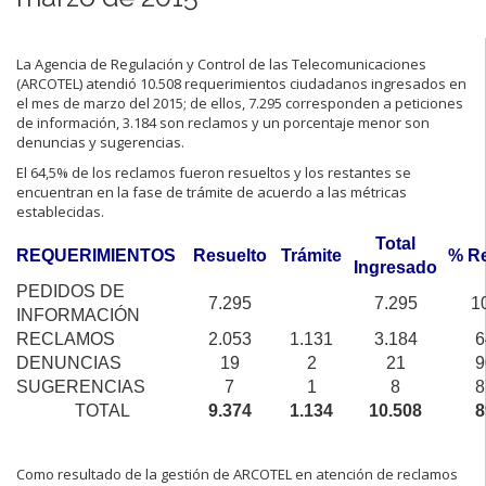
La Agencia de Regulación y Control de las Telecomunicaciones
(ARCOTEL) atendió 10.508 requerimientos ciudadanos ingresados en
el mes de marzo del 2015; de ellos, 7.295 corresponden a peticiones
de información, 3.184 son reclamos y un porcentaje menor son
denuncias y sugerencias.
El 64,5% de los reclamos fueron resueltos y los restantes se
encuentran en la fase de trámite de acuerdo a las métricas
establecidas.
Total
REQUERIMIENTOS
Resuelto
Trámite
% Re
Ingresado
PEDIDOS DE
7.295
7.295
1
INFORMACIÓN
RECLAMOS
2.053
1.131
3.184
6
DENUNCIAS
19
2
21
9
SUGERENCIAS
7
1
8
8
TOTAL
9.374
1.134
10.508
8
Como resultado de la gestión de ARCOTEL en atención de reclamos