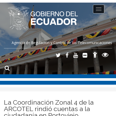
Toggle
navigation
Agencia de Regulación y Control de las Telecomunicaciones
La Coordinación Zonal 4 de la
ARCOTEL rindió cuentas a la
ciudadanía en Portoviejo