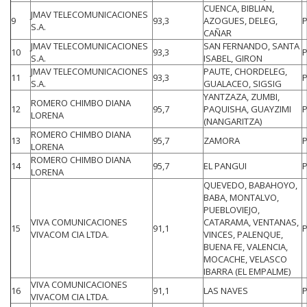
CUENCA, BIBLIAN,
JMAV TELECOMUNICACIONES
9
93,3
AZOGUES, DELEG,
S.A.
CAÑAR
JMAV TELECOMUNICACIONES
SAN FERNANDO, SANTA
10
93,3
S.A.
ISABEL, GIRON
JMAV TELECOMUNICACIONES
PAUTE, CHORDELEG,
11
93,3
S.A.
GUALACEO, SIGSIG
YANTZAZA, ZUMBI,
ROMERO CHIMBO DIANA
12
95,7
PAQUISHA, GUAYZIMI
LORENA
(NANGARITZA)
ROMERO CHIMBO DIANA
13
95,7
ZAMORA
LORENA
ROMERO CHIMBO DIANA
14
95,7
EL PANGUI
LORENA
QUEVEDO, BABAHOYO,
BABA, MONTALVO,
PUEBLOVIEJO,
VIVA COMUNICACIONES
CATARAMA, VENTANAS,
15
91,1
VIVACOM CIA LTDA.
VINCES, PALENQUE,
BUENA FE, VALENCIA,
MOCACHE, VELASCO
IBARRA (EL EMPALME)
VIVA COMUNICACIONES
16
91,1
LAS NAVES
VIVACOM CIA LTDA.