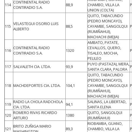
CONTINENTAL RADIO
114
88,9
CHAMBO, VILLA LA
CONTIRADIO S.A.
UNION (COLTA)
QUITO, TABACUNDO
(PEDRO MONCAYO),
VELASTEGUI OSORIO LUIS
115
88,5
CAYAMBE, SANGOLQUI
ALBERTO
(RUMIÑAHUI),
MACHACHI (MEJIA)
AMBATO, PATATE,
CONTINENTAL RADIO
CEVALLOS, QUERO,
116
1320
CONTIRADIO S.A.
TISALEO, MOCHA,
PELILEO
PUYO (PASTAZA), MERA,
117
SALVALETH CIA. LTDA.
93,9
SANTA CLARA, PALORA
QUITO, TABACUNDO
(PEDRO MONCAYO),
118
MACHDEPORTES CIA. LTDA.
104,1
CAYAMBE, SANGOLQUI
(RUMIÑAHUI),
MACHACHI (MEJIA)
RADIO LA CHOLA RADCHOLA
SALINAS, LA LIBERTAD,
119
94,1
CIA. LTDA.
SANTA ELENA
ROMERO RIVAS RICARDO
QUITO, SANGOLQUI
120
1380
ARTURO
(RUMIÑAHUI)
RIOBAMBA, GUANO,
BRITO ZUÑIGA MARIO
121
89,3
CHAMBO, VILLA LA
WASHINGTON