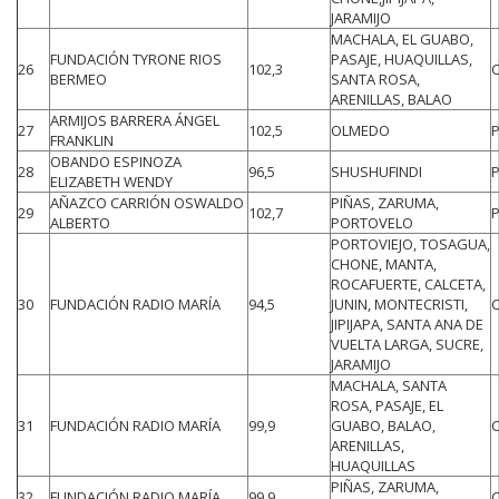
JARAMIJO
MACHALA, EL GUABO,
FUNDACIÓN TYRONE RIOS
PASAJE, HUAQUILLAS,
26
102,3
BERMEO
SANTA ROSA,
ARENILLAS, BALAO
ARMIJOS BARRERA ÁNGEL
27
102,5
OLMEDO
FRANKLIN
OBANDO ESPINOZA
28
96,5
SHUSHUFINDI
ELIZABETH WENDY
AÑAZCO CARRIÓN OSWALDO
PIÑAS, ZARUMA,
29
102,7
ALBERTO
PORTOVELO
PORTOVIEJO, TOSAGUA,
CHONE, MANTA,
ROCAFUERTE, CALCETA,
30
FUNDACIÓN RADIO MARÍA
94,5
JUNIN, MONTECRISTI,
JIPIJAPA, SANTA ANA DE
VUELTA LARGA, SUCRE,
JARAMIJO
MACHALA, SANTA
ROSA, PASAJE, EL
31
FUNDACIÓN RADIO MARÍA
99,9
GUABO, BALAO,
ARENILLAS,
HUAQUILLAS
PIÑAS, ZARUMA,
32
FUNDACIÓN RADIO MARÍA
99,9