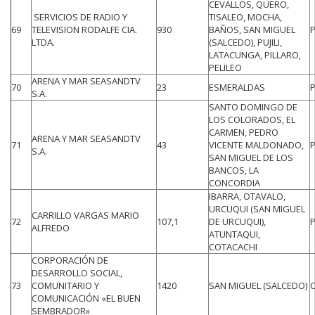
CEVALLOS, QUERO,
SERVICIOS DE RADIO Y
TISALEO, MOCHA,
69
TELEVISION RODALFE CIA.
930
BAÑOS, SAN MIGUEL
LTDA.
(SALCEDO), PUJILI,
LATACUNGA, PILLARO,
PELILEO
ARENA Y MAR SEASANDTV
70
23
ESMERALDAS
S.A.
SANTO DOMINGO DE
LOS COLORADOS, EL
CARMEN, PEDRO
ARENA Y MAR SEASANDTV
71
43
VICENTE MALDONADO,
S.A.
SAN MIGUEL DE LOS
BANCOS, LA
CONCORDIA
IBARRA, OTAVALO,
URCUQUI (SAN MIGUEL
CARRILLO VARGAS MARIO
72
107,1
DE URCUQUI),
ALFREDO
ATUNTAQUI,
COTACACHI
CORPORACIÓN DE
DESARROLLO SOCIAL,
73
COMUNITARIO Y
1420
SAN MIGUEL (SALCEDO)
COMUNICACIÓN «EL BUEN
SEMBRADOR»