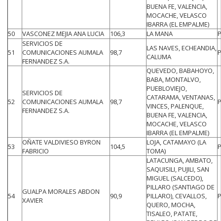
BUENA FE, VALENCIA,
MOCACHE, VELASCO
IBARRA (EL EMPALME)
50
VASCONEZ MEJIA ANA LUCIA
106,3
LA MANA
SERVICIOS DE
LAS NAVES, ECHEANDIA,
51
COMUNICACIONES AUMALA
98,7
CALUMA
FERNANDEZ S.A.
QUEVEDO, BABAHOYO,
BABA, MONTALVO,
PUEBLOVIEJO,
SERVICIOS DE
CATARAMA, VENTANAS,
52
COMUNICACIONES AUMALA
98,7
VINCES, PALENQUE,
FERNANDEZ S.A.
BUENA FE, VALENCIA,
MOCACHE, VELASCO
IBARRA (EL EMPALME)
OÑATE VALDIVIESO BYRON
LOJA, CATAMAYO (LA
53
104,5
FABRICIO
TOMA)
LATACUNGA, AMBATO,
SAQUISILI, PUJILI, SAN
MIGUEL (SALCEDO),
PILLARO (SANTIAGO DE
GUALPA MORALES ABDON
54
90,9
PILLARO), CEVALLOS,
XAVIER
QUERO, MOCHA,
TISALEO, PATATE,