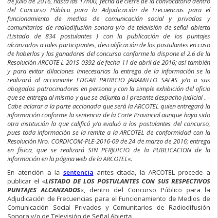
de julio de 2016, hasta las 17h00, fecha de cierre de la convocatoria dentro
del Concurso Público para la Adjudicación de Frecuencias para el
funcionamiento de medios de comunicación social y privados y
comunitarios de radiodifusión sonora y/o de televisión de señal abierta
(Listado de 834 postulantes ) con la publicación de los puntajes
alcanzados a tales participantes, descalificación de los postulantes en caso
de haberlos y los ganadores del concurso conforme lo dispone el 2.6 de la
Resolución ARCOTE L-201S-0392 de fecha 11 de abril de 2016; así también
y para evitar dilaciones innecesarias la entrega de la información se la
realizará al accionante EDGAR PATRICIO JARAMILLO SALAS y/o a sus
abogados patrocinadores en persona y con la simple exhibición del oficio
que se entrega al mismo y que se adjunta a l presente despacho judicial . –
Cabe aclarar a la parte accionada que será la ARCOTEL quien entregará la
información conforme la sentencia de la Corte Provincial aunque haya sido
otra institución la que calificó y/o evaluó a los postulantes del concurso,
pues toda información se la remite a la ARCOTEL de conformidad con la
Resolución Nro. CORDICOM-PLE-2016-09 de 24 de marzo de 2016; entrega
en física, que se realizará SIN PERJUICIO de la PUBLICACION de la
información en la página web de la ARCOTEL
«.
En atención a la
sentencia
antes citada, la ARCOTEL procede a
publicar el «
LISTADO DE LOS POSTULANTES CON SUS RESPECTIVOS
PUNTAJES ALCANZADOS
«, dentro del Concurso Público para la
Adjudicación de Frecuencias para el Funcionamiento de Medios de
Comunicación Social Privados y Comunitarios de Radiodifusión
Sonora y/o de Televisión de Señal Abierta,