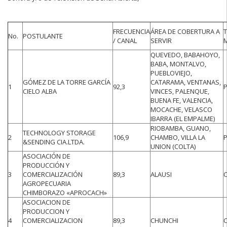
FRECUENCIA
ÁREA DE COBERTURA A
T
No.
POSTULANTE
/ CANAL
SERVIR
QUEVEDO, BABAHOYO,
BABA, MONTALVO,
PUEBLOVIEJO,
GÓMEZ DE LA TORRE GARCÍA
CATARAMA, VENTANAS,
1
92,3
CIELO ALBA
VINCES, PALENQUE,
BUENA FE, VALENCIA,
MOCACHE, VELASCO
IBARRA (EL EMPALME)
RIOBAMBA, GUANO,
TECHNOLOGY STORAGE
2
106,9
CHAMBO, VILLA LA
&SENDING CIA.LTDA.
UNION (COLTA)
ASOCIACIÓN DE
PRODUCCIÓN Y
3
COMERCIALIZACIÓN
89,3
ALAUSI
AGROPECUARIA
CHIMBORAZO «APROCACH»
ASOCIACION DE
PRODUCCION Y
4
COMERCIALIZACION
89,3
CHUNCHI