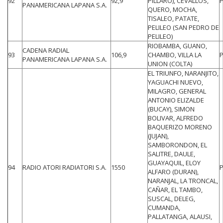
92
92,9
PILLARO), CEVALLOS,
PANAMERICANA LAPANA S.A.
QUERO, MOCHA,
TISALEO, PATATE,
PELILEO (SAN PEDRO DE
PELILEO)
RIOBAMBA, GUANO,
CADENA RADIAL
93
106,9
CHAMBO, VILLA LA
PANAMERICANA LAPANA S.A.
UNION (COLTA)
EL TRIUNFO, NARANJITO,
YAGUACHI NUEVO,
MILAGRO, GENERAL
ANTONIO ELIZALDE
(BUCAY), SIMON
BOLIVAR, ALFREDO
BAQUERIZO MORENO
(JUJAN),
SAMBORONDON, EL
SALITRE, DAULE,
GUAYAQUIL, ELOY
94
RADIO ATORI RADIATORI S.A.
1550
ALFARO (DURAN),
NARANJAL, LA TRONCAL,
CAÑAR, EL TAMBO,
SUSCAL, DELEG,
CUMANDA,
PALLATANGA, ALAUSI,