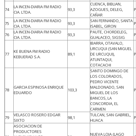
CUENCA, BIBLIAN,
LA INCEN-DIARIA FM RADIO
74
93,3
AZOGUES, DELEG,
CIA. LTDA.
CAÑAR
LA INCEN-DIARIA FM RADIO
SAN FERNANDO, SANTA
75
93,3
CIA. LTDA.
ISABEL, GIRON
LA INCEN-DIARIA FM RADIO
PAUTE, CHORDELEG,
76
93,3
CIA. LTDA.
GUALACEO, SIGSIG
IBARRA, OTAVALO,
URCUQUI (SAN MIGUEL
KE BUENA FM RADIO
77
89,1
DE URCUQUI),
KEBUERAD S.A.
ATUNTAQUI,
COTACACHI
SANTO DOMINGO DE
LOS COLORADOS,
PEDRO VICENTE
GARCIA ESPINOSA ENRIQUE
MALDONADO, SAN
78
103,3
EDUARDO
MIGUEL DE LOS
BANCOS, LA
CONCORDIA, EL
CARMEN
VELASCO ROSERO EDGAR
TULCAN, SAN GABRIEL,
79
98,1
SIXTO
HUACA
ASOCIACION DE
PRODUCTORES
NUEVA LOJA (LAGO