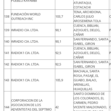
PUEBLO KAYAMBI
ATUNTAQUI,
COTACACHI
TENA, ARCHIDONA,
FUNDACIÓN WORLD
138
103,7
CARLOS JULIO
OUTREACH INC
AROSEMENA TOLA
CUENCA, BIBLIAN,
139
WRADIO CIA. LTDA.
90,1
AZOGUES, DELEG,
CAÑAR
SAN FERNANDO, SANTA
140
WRADIO CIA. LTDA.
90,1
ISABEL, GIRON
CUENCA, BIBLIAN,
141
RADIOK1 CIA. LTDA.
92,5
AZOGUES, DELEG,
CAÑAR
SAN FERNANDO, SANTA
142
RADIOK1 CIA. LTDA.
92,5
ISABEL, GIRON
MACHALA, SANTA
ROSA, PASAJE, EL
143
RADIOK1 CIA. LTDA.
105,9
GUABO, BALAO,
ARENILLAS,
HUAQUILLAS
SANTO DOMINGO DE
LOS COLORADOS, EL
CORPORACION DE LA
CARMEN, PEDRO
ASOCIACION DE LOS
144
42
VICENTE MALDONADO,
ADVENTISTAS DEL SEPTIMO