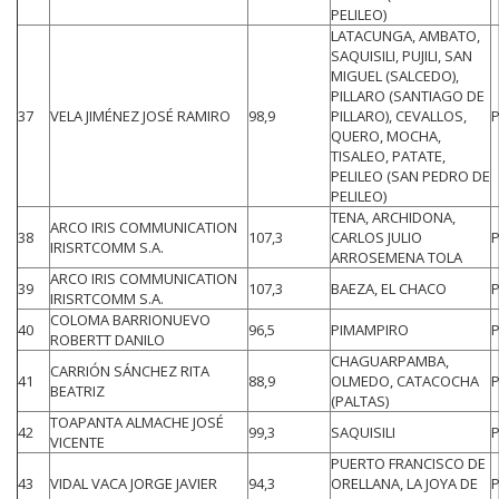
PELILEO)
LATACUNGA, AMBATO,
SAQUISILI, PUJILI, SAN
MIGUEL (SALCEDO),
PILLARO (SANTIAGO DE
37
VELA JIMÉNEZ JOSÉ RAMIRO
98,9
PILLARO), CEVALLOS,
QUERO, MOCHA,
TISALEO, PATATE,
PELILEO (SAN PEDRO DE
PELILEO)
TENA, ARCHIDONA,
ARCO IRIS COMMUNICATION
38
107,3
CARLOS JULIO
IRISRTCOMM S.A.
ARROSEMENA TOLA
ARCO IRIS COMMUNICATION
39
107,3
BAEZA, EL CHACO
IRISRTCOMM S.A.
COLOMA BARRIONUEVO
40
96,5
PIMAMPIRO
ROBERTT DANILO
CHAGUARPAMBA,
CARRIÓN SÁNCHEZ RITA
41
88,9
OLMEDO, CATACOCHA
BEATRIZ
(PALTAS)
TOAPANTA ALMACHE JOSÉ
42
99,3
SAQUISILI
VICENTE
PUERTO FRANCISCO DE
43
VIDAL VACA JORGE JAVIER
94,3
ORELLANA, LA JOYA DE