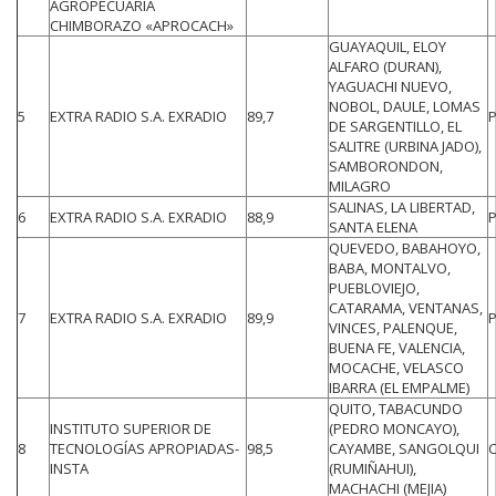
AGROPECUARIA
CHIMBORAZO «APROCACH»
GUAYAQUIL, ELOY
ALFARO (DURAN),
YAGUACHI NUEVO,
NOBOL, DAULE, LOMAS
5
EXTRA RADIO S.A. EXRADIO
89,7
DE SARGENTILLO, EL
SALITRE (URBINA JADO),
SAMBORONDON,
MILAGRO
SALINAS, LA LIBERTAD,
6
EXTRA RADIO S.A. EXRADIO
88,9
SANTA ELENA
QUEVEDO, BABAHOYO,
BABA, MONTALVO,
PUEBLOVIEJO,
CATARAMA, VENTANAS,
7
EXTRA RADIO S.A. EXRADIO
89,9
VINCES, PALENQUE,
BUENA FE, VALENCIA,
MOCACHE, VELASCO
IBARRA (EL EMPALME)
QUITO, TABACUNDO
INSTITUTO SUPERIOR DE
(PEDRO MONCAYO),
8
TECNOLOGÍAS APROPIADAS-
98,5
CAYAMBE, SANGOLQUI
INSTA
(RUMIÑAHUI),
MACHACHI (MEJIA)