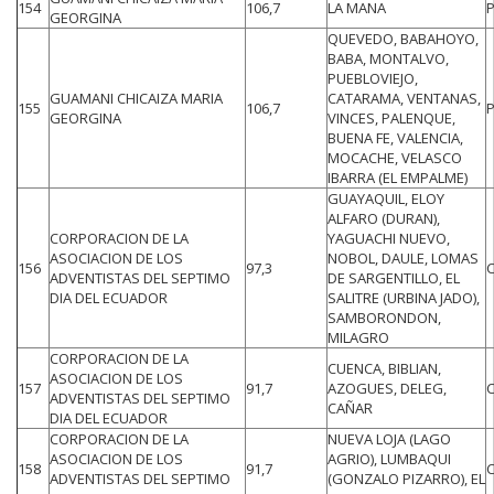
154
106,7
LA MANA
GEORGINA
QUEVEDO, BABAHOYO,
BABA, MONTALVO,
PUEBLOVIEJO,
GUAMANI CHICAIZA MARIA
CATARAMA, VENTANAS,
155
106,7
GEORGINA
VINCES, PALENQUE,
BUENA FE, VALENCIA,
MOCACHE, VELASCO
IBARRA (EL EMPALME)
GUAYAQUIL, ELOY
ALFARO (DURAN),
CORPORACION DE LA
YAGUACHI NUEVO,
ASOCIACION DE LOS
NOBOL, DAULE, LOMAS
156
97,3
ADVENTISTAS DEL SEPTIMO
DE SARGENTILLO, EL
DIA DEL ECUADOR
SALITRE (URBINA JADO),
SAMBORONDON,
MILAGRO
CORPORACION DE LA
CUENCA, BIBLIAN,
ASOCIACION DE LOS
157
91,7
AZOGUES, DELEG,
ADVENTISTAS DEL SEPTIMO
CAÑAR
DIA DEL ECUADOR
CORPORACION DE LA
NUEVA LOJA (LAGO
ASOCIACION DE LOS
AGRIO), LUMBAQUI
158
91,7
ADVENTISTAS DEL SEPTIMO
(GONZALO PIZARRO), EL