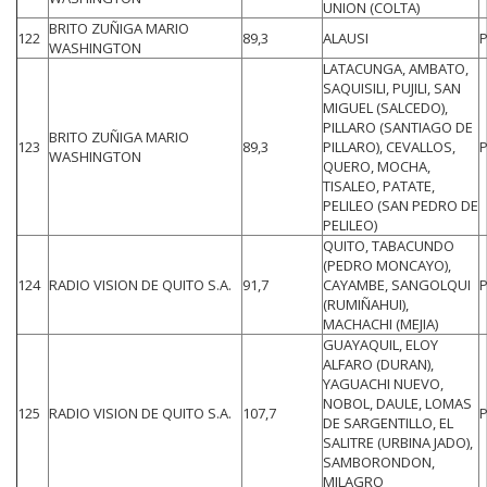
UNION (COLTA)
BRITO ZUÑIGA MARIO
122
89,3
ALAUSI
WASHINGTON
LATACUNGA, AMBATO,
SAQUISILI, PUJILI, SAN
MIGUEL (SALCEDO),
PILLARO (SANTIAGO DE
BRITO ZUÑIGA MARIO
123
89,3
PILLARO), CEVALLOS,
WASHINGTON
QUERO, MOCHA,
TISALEO, PATATE,
PELILEO (SAN PEDRO DE
PELILEO)
QUITO, TABACUNDO
(PEDRO MONCAYO),
124
RADIO VISION DE QUITO S.A.
91,7
CAYAMBE, SANGOLQUI
(RUMIÑAHUI),
MACHACHI (MEJIA)
GUAYAQUIL, ELOY
ALFARO (DURAN),
YAGUACHI NUEVO,
NOBOL, DAULE, LOMAS
125
RADIO VISION DE QUITO S.A.
107,7
DE SARGENTILLO, EL
SALITRE (URBINA JADO),
SAMBORONDON,
MILAGRO