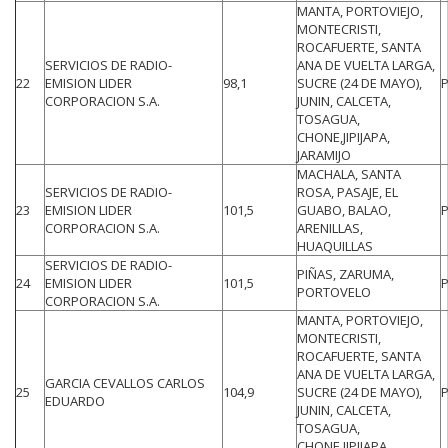
MANTA, PORTOVIEJO,
MONTECRISTI,
ROCAFUERTE, SANTA
SERVICIOS DE RADIO-
ANA DE VUELTA LARGA,
22
EMISION LIDER
98,1
SUCRE (24 DE MAYO),
CORPORACION S.A.
JUNIN, CALCETA,
TOSAGUA,
CHONE,JIPIJAPA,
JARAMIJO
MACHALA, SANTA
SERVICIOS DE RADIO-
ROSA, PASAJE, EL
23
EMISION LIDER
101,5
GUABO, BALAO,
CORPORACION S.A.
ARENILLAS,
HUAQUILLAS
SERVICIOS DE RADIO-
PIÑAS, ZARUMA,
24
EMISION LIDER
101,5
PORTOVELO
CORPORACION S.A.
MANTA, PORTOVIEJO,
MONTECRISTI,
ROCAFUERTE, SANTA
ANA DE VUELTA LARGA,
GARCIA CEVALLOS CARLOS
25
104,9
SUCRE (24 DE MAYO),
EDUARDO
JUNIN, CALCETA,
TOSAGUA,
CHONE,JIPIJAPA,