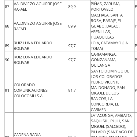
VALDIVIEZO AGUIRRE JOSE
PIÑAS, ZARUMA,
87
89,9
RAFAEL
PORTOVELO
MACHALA, SANTA
ROSA, PASAJE, EL
VALDIVIEZO AGUIRRE JOSE
88
89,9
GUABO, BALAO,
RAFAEL
ARENILLAS,
HUAQUILLAS
RUIZ LUNA EDUARDO
LOJA, CATAMAYO (LA
89
97,7
BOLIVAR
TOMA)
CARIAMANGA,
RUIZ LUNA EDUARDO
90
97,7
GONZANAMA,
BOLIVAR
QUILANGA
SANTO DOMINGO DE
LOS COLORADOS,
PEDRO VICENTE
COLORADO
MALDONADO, SAN
91
COMUNICACIONES
91,7
MIGUEL DE LOS
COLOCOMU S.A.
BANCOS, LA
CONCORDIA, EL
CARMEN
LATACUNGA, AMBATO,
SAQUISILI, PUJILI, SAN
MIGUEL (SALCEDO),
PILLARO (SANTIAGO DE
CADENA RADIAL