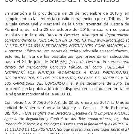
En atención a la providencia de 28 de noviembre de 2016 y en
cumplimiento a la sentencia constitucional emitida por el Tribunal de
la Sala Única Civil y Mercantil de la Corte Provincial de Justicia de
Pichincha, de fecha 28 de octubre del 2016, la cual en su parte
resolutiva indica: «
la Directora Ejecutiva, disponga al departamento
correspondiente la PUBLICACION EN LA PAGINA WEB www.arcotel.gob.ec
LA LISTA DE LOS 834 PARTICIPANTES, POSTULANTES, CONCURSANTES del
«Concurso Público de Frecuencias de Radio y Televisión en señal abierta»
,
esto es, la lista de los postulantes que presentaron solicitudes
hasta el 21 de julio de 2016
(sic), fecha de cierre de la convocatoria
dentro del mencionado Concurso Público, así como, PUBLICARÁ Y
NOTIFICARÁ LOS PUNTAJES ALCANZADOS A TALES PARTICIPANTES,
DESCALIFICACIÓN DE LOS POSTULANTES, EN CASO DE HABERLOS Y DE
LOS GANADORES DEL CONCURSO.»
; el 9 de diciembre de 2016, se
procedió con la publicación de lo dispuesto en la citada sentencia en
la página institucional de la ARCOTEL.
Con oficio No. 01756-2016 A.B. de 03 de enero de 2017, la Unidad
Judicial de Violencia Contra la Mujer y La Familia – 2 de Pichincha,
DISPONE: «
Que se oficie a la Directora Ejecutiva de la Empresa ARCOTEL
Agencia de Regulación y Control de las Telecomunicaciones, Ing. Ana
Proaño de la Torre, o quien haga sus veces, con la finalidad que ENTREGUE
EL LISTADO DE LOS POSTULANTES que presentaron solicitudes hasta el 21