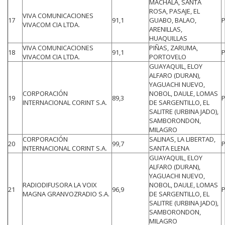
MACHALA, SANTA
ROSA, PASAJE, EL
VIVA COMUNICACIONES
17
91,1
GUABO, BALAO,
VIVACOM CIA LTDA.
ARENILLAS,
HUAQUILLAS
VIVA COMUNICACIONES
PIÑAS, ZARUMA,
18
91,1
VIVACOM CIA LTDA.
PORTOVELO
GUAYAQUIL, ELOY
ALFARO (DURAN),
YAGUACHI NUEVO,
CORPORACIÓN
NOBOL, DAULE, LOMAS
19
89,3
INTERNACIONAL CORINT S.A.
DE SARGENTILLO, EL
SALITRE (URBINA JADO),
SAMBORONDON,
MILAGRO
CORPORACIÓN
SALINAS, LA LIBERTAD,
20
99,7
INTERNACIONAL CORINT S.A.
SANTA ELENA
GUAYAQUIL, ELOY
ALFARO (DURAN),
YAGUACHI NUEVO,
RADIODIFUSORA LA VOIX
NOBOL, DAULE, LOMAS
21
96,9
MAGNA GRANVOZRADIO S.A.
DE SARGENTILLO, EL
SALITRE (URBINA JADO),
SAMBORONDON,
MILAGRO