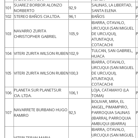
SUAREZ BORBOR ALONZO
SALINAS, LA LIBERTAD,
101
92,9
NORBERTO
SANTA ELENA
102
STEREO BAÑOS CIA.LTDA.
96,1
BAÑOS
IBARRA, OTAVALO,
URCUQUI (SAN MIGUEL
NAVARRO ZURITA
103
105,9
DE URCUQUI),
CHRISTOPHER GABRIEL
ATUNTAQUI,
COTACACHI
TULCAN, SAN GABRIEL,
104
VITERI ZURITA WILSON RUBEN
102,9
HUACA
IBARRA, OTAVALO,
URCUQUI (SAN MIGUEL
105
VITERI ZURITA WILSON RUBEN
100,3
DE URCUQUI),
ATUNTAQUI,
COTACACHI
PLANETA SUR PLANETSUR
LOJA, CATAMAYO (LA
106
106,1
CIA. LTDA.
TOMA)
BOLIVAR, MIRA, EL
ANGEL, PIMAMPIRO,
NAVARRETE BURBANO HUGO
107
92,5
PARROQUIA SALINAS
RAMIRO
(IBARRA), PARROQUIA
AMBUQUI (IBARRA)
IBARRA, OTAVALO,
URCUQUI (SAN MIGUEL
VITERI TERAN MARIA