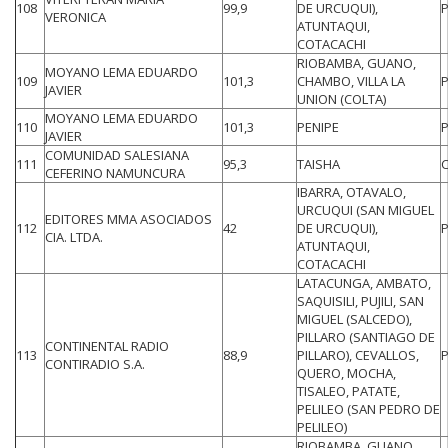
108
99,9
DE URCUQUI),
VERONICA
ATUNTAQUI,
COTACACHI
RIOBAMBA, GUANO,
MOYANO LEMA EDUARDO
109
101,3
CHAMBO, VILLA LA
JAVIER
UNION (COLTA)
MOYANO LEMA EDUARDO
110
101,3
PENIPE
JAVIER
COMUNIDAD SALESIANA
111
95,3
TAISHA
CEFERINO NAMUNCURA
IBARRA, OTAVALO,
URCUQUI (SAN MIGUEL
EDITORES MMA ASOCIADOS
112
42
DE URCUQUI),
CIA. LTDA.
ATUNTAQUI,
COTACACHI
LATACUNGA, AMBATO,
SAQUISILI, PUJILI, SAN
MIGUEL (SALCEDO),
PILLARO (SANTIAGO DE
CONTINENTAL RADIO
113
88,9
PILLARO), CEVALLOS,
CONTIRADIO S.A.
QUERO, MOCHA,
TISALEO, PATATE,
PELILEO (SAN PEDRO DE
PELILEO)
RIOBAMBA, GUANO,