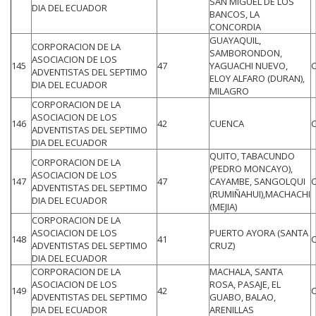
SAN MIGUEL DE LOS
DIA DEL ECUADOR
BANCOS, LA
CONCORDIA
GUAYAQUIL,
CORPORACION DE LA
SAMBORONDON,
ASOCIACION DE LOS
145
47
YAGUACHI NUEVO,
ADVENTISTAS DEL SEPTIMO
ELOY ALFARO (DURAN),
DIA DEL ECUADOR
MILAGRO
CORPORACION DE LA
ASOCIACION DE LOS
146
42
CUENCA
ADVENTISTAS DEL SEPTIMO
DIA DEL ECUADOR
QUITO, TABACUNDO
CORPORACION DE LA
(PEDRO MONCAYO),
ASOCIACION DE LOS
147
47
CAYAMBE, SANGOLQUI
ADVENTISTAS DEL SEPTIMO
(RUMIÑAHUI),MACHACHI
DIA DEL ECUADOR
(MEJIA)
CORPORACION DE LA
ASOCIACION DE LOS
PUERTO AYORA (SANTA
148
41
ADVENTISTAS DEL SEPTIMO
CRUZ)
DIA DEL ECUADOR
CORPORACION DE LA
MACHALA, SANTA
ASOCIACION DE LOS
ROSA, PASAJE, EL
149
42
ADVENTISTAS DEL SEPTIMO
GUABO, BALAO,
DIA DEL ECUADOR
ARENILLAS