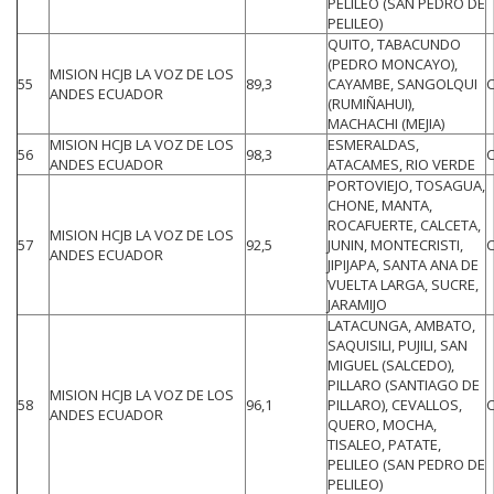
PELILEO (SAN PEDRO DE
PELILEO)
QUITO, TABACUNDO
(PEDRO MONCAYO),
MISION HCJB LA VOZ DE LOS
55
89,3
CAYAMBE, SANGOLQUI
ANDES ECUADOR
(RUMIÑAHUI),
MACHACHI (MEJIA)
MISION HCJB LA VOZ DE LOS
ESMERALDAS,
56
98,3
ANDES ECUADOR
ATACAMES, RIO VERDE
PORTOVIEJO, TOSAGUA,
CHONE, MANTA,
ROCAFUERTE, CALCETA,
MISION HCJB LA VOZ DE LOS
57
92,5
JUNIN, MONTECRISTI,
ANDES ECUADOR
JIPIJAPA, SANTA ANA DE
VUELTA LARGA, SUCRE,
JARAMIJO
LATACUNGA, AMBATO,
SAQUISILI, PUJILI, SAN
MIGUEL (SALCEDO),
PILLARO (SANTIAGO DE
MISION HCJB LA VOZ DE LOS
58
96,1
PILLARO), CEVALLOS,
ANDES ECUADOR
QUERO, MOCHA,
TISALEO, PATATE,
PELILEO (SAN PEDRO DE
PELILEO)