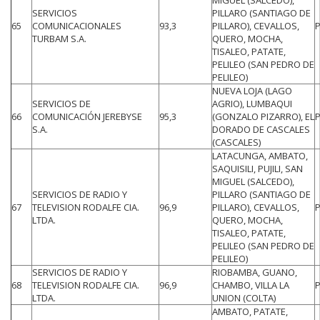
SERVICIOS
PILLARO (SANTIAGO DE
65
COMUNICACIONALES
93,3
PILLARO), CEVALLOS,
TURBAM S.A.
QUERO, MOCHA,
TISALEO, PATATE,
PELILEO (SAN PEDRO DE
PELILEO)
NUEVA LOJA (LAGO
SERVICIOS DE
AGRIO), LUMBAQUI
66
COMUNICACIÓN JEREBYSE
95,3
(GONZALO PIZARRO), EL
S.A.
DORADO DE CASCALES
(CASCALES)
LATACUNGA, AMBATO,
SAQUISILI, PUJILI, SAN
MIGUEL (SALCEDO),
SERVICIOS DE RADIO Y
PILLARO (SANTIAGO DE
67
TELEVISION RODALFE CIA.
96,9
PILLARO), CEVALLOS,
LTDA.
QUERO, MOCHA,
TISALEO, PATATE,
PELILEO (SAN PEDRO DE
PELILEO)
SERVICIOS DE RADIO Y
RIOBAMBA, GUANO,
68
TELEVISION RODALFE CIA.
96,9
CHAMBO, VILLA LA
LTDA.
UNION (COLTA)
AMBATO, PATATE,