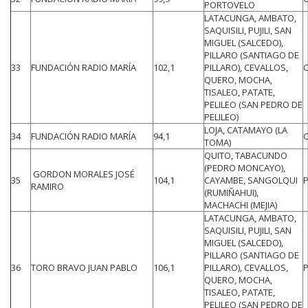
PORTOVELO
LATACUNGA, AMBATO,
SAQUISILI, PUJILI, SAN
MIGUEL (SALCEDO),
PILLARO (SANTIAGO DE
33
FUNDACIÓN RADIO MARÍA
102,1
PILLARO), CEVALLOS,
QUERO, MOCHA,
TISALEO, PATATE,
PELILEO (SAN PEDRO DE
PELILEO)
LOJA, CATAMAYO (LA
34
FUNDACIÓN RADIO MARÍA
94,1
TOMA)
QUITO, TABACUNDO
(PEDRO MONCAYO),
GORDON MORALES JOSÉ
35
104,1
CAYAMBE, SANGOLQUI
RAMIRO
(RUMIÑAHUI),
MACHACHI (MEJIA)
LATACUNGA, AMBATO,
SAQUISILI, PUJILI, SAN
MIGUEL (SALCEDO),
PILLARO (SANTIAGO DE
36
TORO BRAVO JUAN PABLO
106,1
PILLARO), CEVALLOS,
QUERO, MOCHA,
TISALEO, PATATE,
PELILEO (SAN PEDRO DE