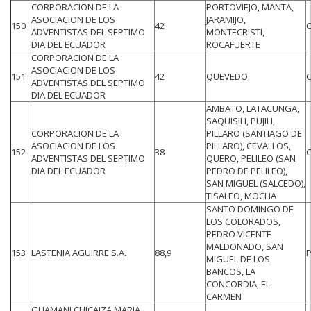
CORPORACION DE LA
PORTOVIEJO, MANTA,
ASOCIACION DE LOS
JARAMIJO,
150
42
ADVENTISTAS DEL SEPTIMO
MONTECRISTI,
DIA DEL ECUADOR
ROCAFUERTE
CORPORACION DE LA
ASOCIACION DE LOS
151
42
QUEVEDO
ADVENTISTAS DEL SEPTIMO
DIA DEL ECUADOR
AMBATO, LATACUNGA,
SAQUISILI, PUJILI,
CORPORACION DE LA
PILLARO (SANTIAGO DE
ASOCIACION DE LOS
PILLARO), CEVALLOS,
152
38
ADVENTISTAS DEL SEPTIMO
QUERO, PELILEO (SAN
DIA DEL ECUADOR
PEDRO DE PELILEO),
SAN MIGUEL (SALCEDO),
TISALEO, MOCHA
SANTO DOMINGO DE
LOS COLORADOS,
PEDRO VICENTE
MALDONADO, SAN
153
LASTENIA AGUIRRE S.A.
88,9
MIGUEL DE LOS
BANCOS, LA
CONCORDIA, EL
CARMEN
GUAMANI CHICAIZA MARIA