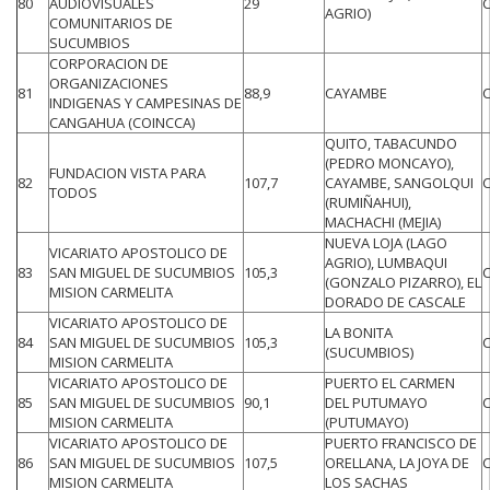
80
AUDIOVISUALES
29
AGRIO)
COMUNITARIOS DE
SUCUMBIOS
CORPORACION DE
ORGANIZACIONES
81
88,9
CAYAMBE
INDIGENAS Y CAMPESINAS DE
CANGAHUA (COINCCA)
QUITO, TABACUNDO
(PEDRO MONCAYO),
FUNDACION VISTA PARA
82
107,7
CAYAMBE, SANGOLQUI
TODOS
(RUMIÑAHUI),
MACHACHI (MEJIA)
NUEVA LOJA (LAGO
VICARIATO APOSTOLICO DE
AGRIO), LUMBAQUI
83
SAN MIGUEL DE SUCUMBIOS
105,3
(GONZALO PIZARRO), EL
MISION CARMELITA
DORADO DE CASCALE
VICARIATO APOSTOLICO DE
LA BONITA
84
SAN MIGUEL DE SUCUMBIOS
105,3
(SUCUMBIOS)
MISION CARMELITA
VICARIATO APOSTOLICO DE
PUERTO EL CARMEN
85
SAN MIGUEL DE SUCUMBIOS
90,1
DEL PUTUMAYO
MISION CARMELITA
(PUTUMAYO)
VICARIATO APOSTOLICO DE
PUERTO FRANCISCO DE
86
SAN MIGUEL DE SUCUMBIOS
107,5
ORELLANA, LA JOYA DE
MISION CARMELITA
LOS SACHAS