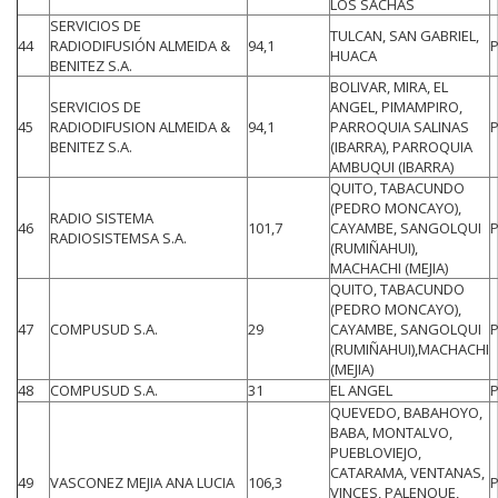
LOS SACHAS
SERVICIOS DE
TULCAN, SAN GABRIEL,
44
RADIODIFUSIÓN ALMEIDA &
94,1
HUACA
BENITEZ S.A.
BOLIVAR, MIRA, EL
SERVICIOS DE
ANGEL, PIMAMPIRO,
45
RADIODIFUSION ALMEIDA &
94,1
PARROQUIA SALINAS
BENITEZ S.A.
(IBARRA), PARROQUIA
AMBUQUI (IBARRA)
QUITO, TABACUNDO
(PEDRO MONCAYO),
RADIO SISTEMA
46
101,7
CAYAMBE, SANGOLQUI
RADIOSISTEMSA S.A.
(RUMIÑAHUI),
MACHACHI (MEJIA)
QUITO, TABACUNDO
(PEDRO MONCAYO),
47
COMPUSUD S.A.
29
CAYAMBE, SANGOLQUI
(RUMIÑAHUI),MACHACHI
(MEJIA)
48
COMPUSUD S.A.
31
EL ANGEL
QUEVEDO, BABAHOYO,
BABA, MONTALVO,
PUEBLOVIEJO,
CATARAMA, VENTANAS,
49
VASCONEZ MEJIA ANA LUCIA
106,3
VINCES, PALENQUE,