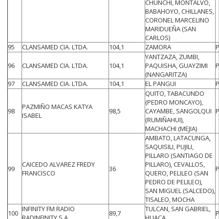
CHUNCHI, MONTALVO,
BABAHOYO, CHILLANES,
CORONEL MARCELINO
MARIDUEÑA (SAN
CARLOS)
95
CLANSAMED CIA. LTDA.
104,1
ZAMORA
YANTZAZA, ZUMBI,
96
CLANSAMED CIA. LTDA.
104,1
PAQUISHA, GUAYZIMI
(NANGARITZA)
97
CLANSAMED CIA. LTDA.
104,1
EL PANGUI
QUITO, TABACUNDO
(PEDRO MONCAYO),
PAZMIÑO MACAS KATYA
98
98,5
CAYAMBE, SANGOLQUI
ISABEL
(RUMIÑAHUI),
MACHACHI (MEJIA)
AMBATO, LATACUNGA,
SAQUISILI, PUJILI,
PILLARO (SANTIAGO DE
CAICEDO ALVAREZ FREDY
PILLARO), CEVALLOS,
99
36
FRANCISCO
QUERO, PELILEO (SAN
PEDRO DE PELILEO),
SAN MIGUEL (SALCEDO),
TISALEO, MOCHA
INFINITY FM RADIO
TULCAN, SAN GABRIEL,
100
89,7
RADINFINITY S.A.
HUACA