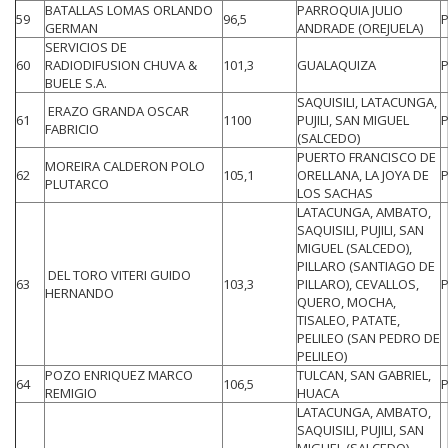
BATALLAS LOMAS ORLANDO
PARROQUIA JULIO
59
96,5
GERMAN
ANDRADE (OREJUELA)
SERVICIOS DE
60
RADIODIFUSION CHUVA &
101,3
GUALAQUIZA
BUELE S.A.
SAQUISILI, LATACUNGA,
ERAZO GRANDA OSCAR
61
1100
PUJILI, SAN MIGUEL
FABRICIO
(SALCEDO)
PUERTO FRANCISCO DE
MOREIRA CALDERON POLO
62
105,1
ORELLANA, LA JOYA DE
PLUTARCO
LOS SACHAS
LATACUNGA, AMBATO,
SAQUISILI, PUJILI, SAN
MIGUEL (SALCEDO),
PILLARO (SANTIAGO DE
DEL TORO VITERI GUIDO
63
103,3
PILLARO), CEVALLOS,
HERNANDO
QUERO, MOCHA,
TISALEO, PATATE,
PELILEO (SAN PEDRO DE
PELILEO)
POZO ENRIQUEZ MARCO
TULCAN, SAN GABRIEL,
64
106,5
REMIGIO
HUACA
LATACUNGA, AMBATO,
SAQUISILI, PUJILI, SAN
MIGUEL (SALCEDO),