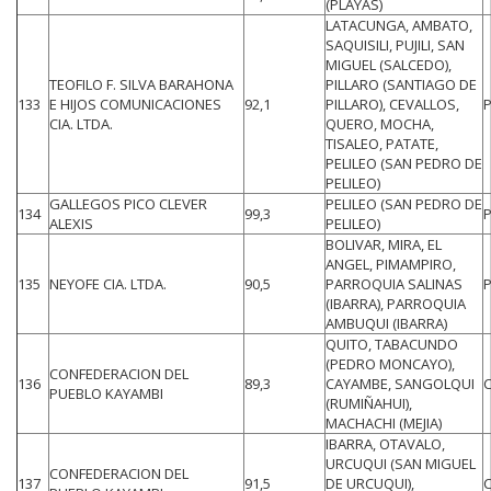
(PLAYAS)
LATACUNGA, AMBATO,
SAQUISILI, PUJILI, SAN
MIGUEL (SALCEDO),
TEOFILO F. SILVA BARAHONA
PILLARO (SANTIAGO DE
133
E HIJOS COMUNICACIONES
92,1
PILLARO), CEVALLOS,
CIA. LTDA.
QUERO, MOCHA,
TISALEO, PATATE,
PELILEO (SAN PEDRO DE
PELILEO)
GALLEGOS PICO CLEVER
PELILEO (SAN PEDRO DE
134
99,3
ALEXIS
PELILEO)
BOLIVAR, MIRA, EL
ANGEL, PIMAMPIRO,
135
NEYOFE CIA. LTDA.
90,5
PARROQUIA SALINAS
(IBARRA), PARROQUIA
AMBUQUI (IBARRA)
QUITO, TABACUNDO
(PEDRO MONCAYO),
CONFEDERACION DEL
136
89,3
CAYAMBE, SANGOLQUI
PUEBLO KAYAMBI
(RUMIÑAHUI),
MACHACHI (MEJIA)
IBARRA, OTAVALO,
URCUQUI (SAN MIGUEL
CONFEDERACION DEL
137
91,5
DE URCUQUI),