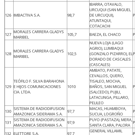
IBARRA, OTAVALO,
URCUQUI (SAN MIGUEL
126
IMBACTIVA S.A.
98,7
DE URCUQUI),
ATUNTAQUI,
COTACACHI
MORALES CARRERA GLADYS
127
105,7
BAEZA, EL CHACO
MARIBEL
NUEVA LOJA (LAGO
AGRIO), LUMBAQUI
MORALES CARRERA GLADYS
128
102,5
(GONZALO PIZARRO), EL
MARIBEL
DORADO DE CASCALES
(CASCALES)
AMBATO, PATATE,
CEVALLOS, QUERO,
TEÓFILO F. SILVA BARAHONA
TISALEO, MOCHA,
129
E HIJOS COMUNICACIONES
1010
BAÑOS, SAN MIGUEL
CIA. LTDA.
(SALCEDO), PUJILI,
LATACUNGA, PILLARO,
PELILEO
SISTEMA DE RADIODIFUSION
MACAS, HUAMBOYA,
130
97,7
AMAZONICA SIDERAMA S.A.
SUCUA, LOGROÑO
SISTEMA DE RADIODIFUSION
PUYO (PASTAZA), MERA,
131
97,9
AMAZONICA SIDERAMA S.A.
SANTA CLARA, PALORA
GENERAL VILLAMIL
132
ELETTORE S.A.
97,7