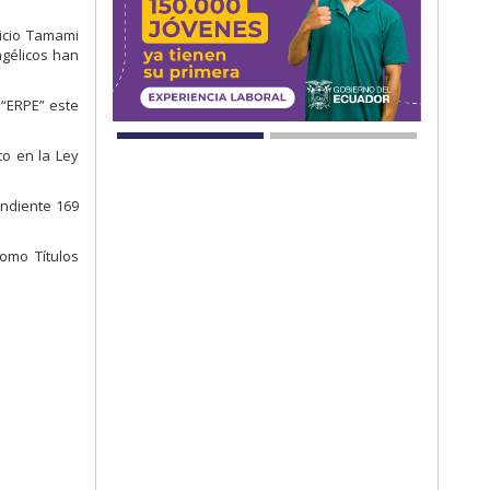
ricio Tamami
ngélicos han
 “ERPE” este
to en la Ley
ondiente 169
omo Títulos