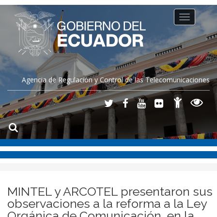
Toggle
navigation
Agencia de Regulación y Control de las Telecomunicaciones
MINTEL y ARCOTEL presentaron sus
observaciones a la reforma a la Ley
Orgánica de Comunicación, en la