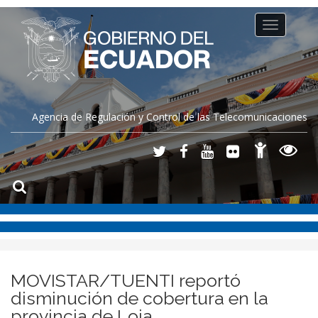
Toggle
navigation
Agencia de Regulación y Control de las Telecomunicaciones
MOVISTAR/TUENTI reportó
disminución de cobertura en la
provincia de Loja