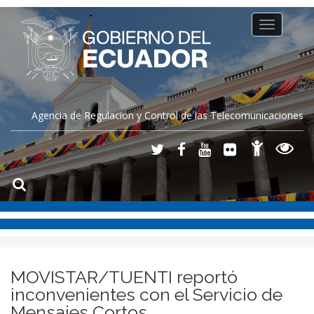
Toggle
navigation
Agencia de Regulación y Control de las Telecomunicaciones
MOVISTAR/TUENTI reportó
inconvenientes con el Servicio de
Mensajes Cortos