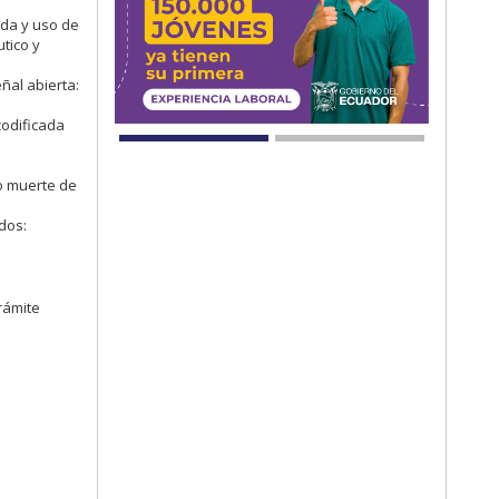
ada y uso de
tico y
ñal abierta:
codificada
 o muerte de
dos:
rámite