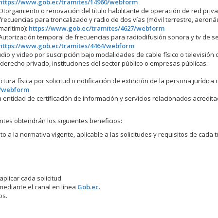
https://www.gob.ec/tramites/14960/webform
Otorgamiento o renovación del título habilitante de operación de red priv
frecuencias para troncalizado y radio de dos vías (móvil terrestre, aeronáu
marítimo):
https://www.gob.ec/tramites/4627/webform
Autorización temporal de frecuencias para radiodifusión sonora y tv de se
https://www.gob.ec/tramites/4464/webform
dio y video por suscripción bajo modalidades de cable físico o televisión 
 derecho privado, instituciones del sector público o empresas públicas:
ura física por solicitud o notificación de extinción de la persona jurídica
8/webform
a entidad de certificación de información y servicios relacionados acredita
entes obtendrán los siguientes beneficios:
a la normativa vigente, aplicable a las solicitudes y requisitos de cada t
plicar cada solicitud.
 mediante el canal en línea
Gob.ec
.
os.