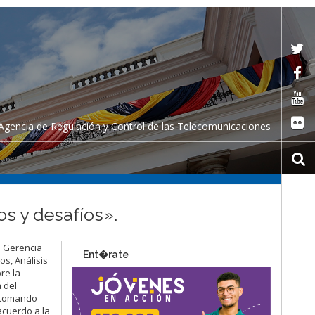
Agencia de Regulación y Control de las Telecomunicaciones
s y desafíos».
e Gerencia
Ent�rate
os, Análisis
re la
 del
, tomando
acuerdo a la