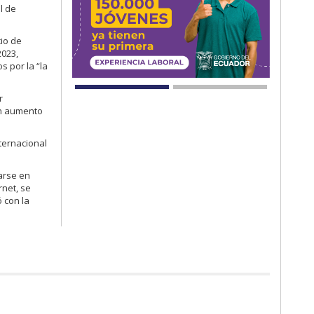
l de
cio de
2023,
s por la “la
r
un aumento
nternacional
arse en
rnet, se
ó con la