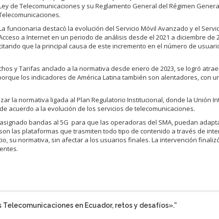
Ley de Telecomunicaciones y su Reglamento General del Régimen Genera
Telecomunicaciones.
La funcionaria destacó la evolución del Servicio Móvil Avanzado y el Servi
Acceso a Internet en un periodo de análisis desde el 2021 a diciembre de 
citando que la principal causa de este incremento en el número de usuario
os y Tarifas anclado a la normativa desde enero de 2023, se logró atrae
l porque los indicadores de América Latina también son alentadores, con 
r la normativa ligada al Plan Regulatorio Institucional, donde la Unión I
 de acuerdo a la evolución de los servicios de telecomunicaciones.
 ha asignado bandas al 5G para que las operadoras del SMA, puedan adapt
on las plataformas que trasmiten todo tipo de contenido a través de inte
io, su normativa, sin afectar a los usuarios finales. La intervención finaliz
entes.
s Telecomunicaciones en Ecuador, retos y desafíos».
”