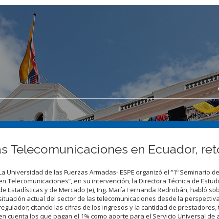
as Telecomunicaciones en Ecuador, reto
La Universidad de las Fuerzas Armadas- ESPE organizó el “1º Seminario d
en Telecomunicaciones”, en su intervención, la Directora Técnica de Estudi
de Estadísticas y de Mercado (e), Ing. María Fernanda Redrobán, habló sob
situación actual del sector de las telecomunicaciones desde la perspectiva
regulador; citando las cifras de los ingresos y la cantidad de prestadores
en cuenta los que pagan el 1% como aporte para el Servicio Universal de 