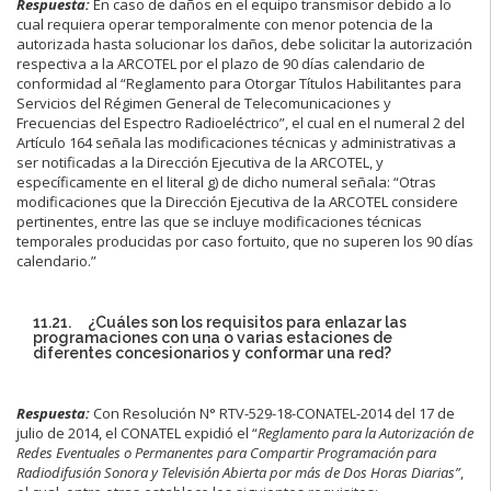
Respuesta:
En caso de daños en el equipo transmisor debido a lo
cual requiera operar temporalmente con menor potencia de la
autorizada hasta solucionar los daños, debe solicitar la autorización
respectiva a la ARCOTEL por el plazo de 90 días calendario de
conformidad al “Reglamento para Otorgar Títulos Habilitantes para
Servicios del Régimen General de Telecomunicaciones y
Frecuencias del Espectro Radioeléctrico”, el cual en el numeral 2 del
Artículo 164 señala las modificaciones técnicas y administrativas a
ser notificadas a la Dirección Ejecutiva de la ARCOTEL, y
específicamente en el literal g) de dicho numeral señala: “Otras
modificaciones que la Dirección Ejecutiva de la ARCOTEL considere
pertinentes, entre las que se incluye modificaciones técnicas
temporales producidas por caso fortuito, que no superen los 90 días
calendario.”
11.21. ¿Cuáles son los requisitos para enlazar las
programaciones con una o varias estaciones de
diferentes concesionarios y conformar una red?
Respuesta:
Con Resolución N° RTV-529-18-CONATEL-2014 del 17 de
julio de 2014, el CONATEL expidió el “
Reglamento para la Autorización de
Redes Eventuales o Permanentes para Compartir Programación para
Radiodifusión Sonora y Televisión Abierta por más de Dos Horas Diarias”
,