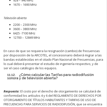
928 – 940 MHz
1670 – 1690 MHz
Televisión abierta
2200 – 2300 MHz
3600 – 3800 MHz
6425 -7100 MHz
12700 – 12849 MHz
En caso de que se requiera la resignación (cambio) de frecuencias
por disposición de la ARCOTEL, el concesionario deberá migrar a las
bandas establecidas en el citado Plan Nacional de Frecuencias, para
lo cual deberá presentar el estudio de ingeniería respectivo, y de
ser el caso catálogos de los equipos.
11.12. ¿Cómo calcular las Tarifas para radiodifusión
sonora y de televisión abierta?
Respuesta:
El costo por el derecho de otorgamiento se calculará de
conformidad los artículos 4 y 6 del REGLAMENTO DE DERECHOS POR
OTORGAMIENTO DE TÍTULOS HABILITANTES Y TARIFAS DE USO DE
FRECUENCIAS PARA SERVICIOS DE RADIODIFUSIÓN, que se encuentra