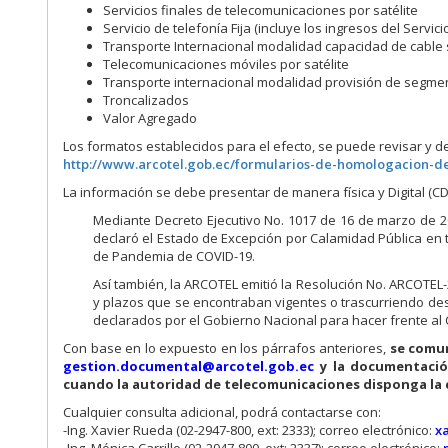
Servicios finales de telecomunicaciones por satélite
Servicio de telefonía Fija (incluye los ingresos del Servic
Transporte Internacional modalidad capacidad de cable
Telecomunicaciones móviles por satélite
Transporte internacional modalidad provisión de segme
Troncalizados
Valor Agregado
Los formatos establecidos para el efecto, se puede revisar y des
http://www.arcotel.gob.ec/formularios-de-homologacion-de
La información se debe presentar de manera física y Digital (CD)
Mediante Decreto Ejecutivo No. 1017 de 16 de marzo de 20
declaró el Estado de Excepción por Calamidad Pública en t
de Pandemia de COVID-19.
Así también, la ARCOTEL emitió la Resolución No. ARCOTEL
y plazos que se encontraban vigentes o trascurriendo des
declarados por el Gobierno Nacional para hacer frente al
Con base en lo expuesto en los párrafos anteriores,
se comun
gestion.documental@arcotel.gob.ec
y la documentación
cuando la autoridad de telecomunicaciones disponga la 
Cualquier consulta adicional, podrá contactarse con:
-Ing. Xavier Rueda (02-2947-800, ext: 2333); correo electrónico:
x