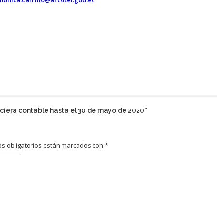
monica.carrillo@arcotel.gob.ec
nciera contable hasta el 30 de mayo de 2020
”
s obligatorios están marcados con
*