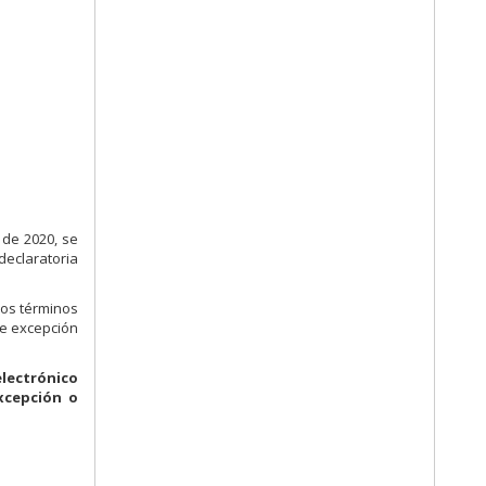
 de 2020, se
declaratoria
los términos
de excepción
electrónico
xcepción o