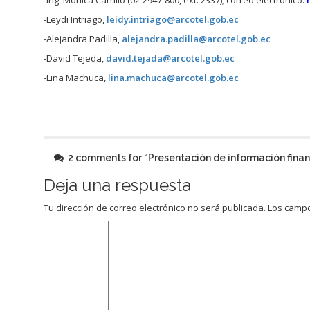
-Ing. Mónica Carrillo (02-2947-800, ext: 2337); correo electrónico:
-Leydi Intriago,
leidy.intriago@arcotel.gob.ec
-Alejandra Padilla,
alejandra.padilla@arcotel.gob.ec
-David Tejeda,
david.tejada@arcotel.gob.ec
-Lina Machuca,
lina.machuca@arcotel.gob.ec
2 comments for “
Presentación de información fina
Deja una respuesta
Tu dirección de correo electrónico no será publicada.
Los campo