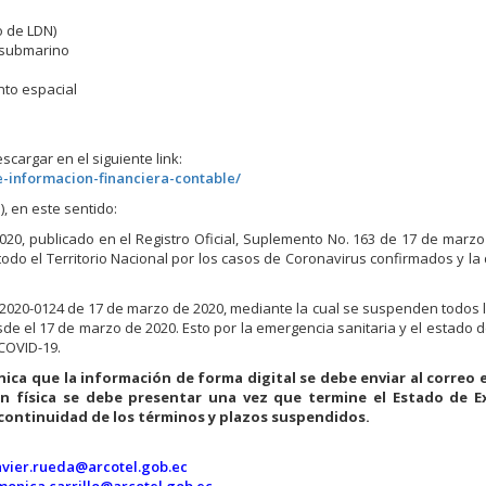
io de LDN)
 submarino
nto espacial
cargar en el siguiente link:
-informacion-financiera-contable/
, en este sentido:
20, publicado en el Registro Oficial, Suplemento No. 163 de 17 de marzo
odo el Territorio Nacional por los casos de Coronavirus confirmados y la 
-2020-0124 de 17 de marzo de 2020, mediante la cual se suspenden todos 
de el 17 de marzo de 2020. Esto por la emergencia sanitaria y el estado 
 COVID-19.
ica que la información de forma digital se debe enviar al correo 
 física se debe presentar una vez que termine el Estado de E
continuidad de los términos y plazos suspendidos.
avier.rueda@arcotel.gob.ec