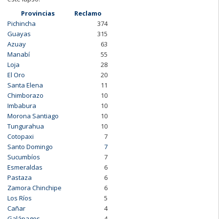
Provincias
Reclamo
Pichincha
374
Guayas
315
Azuay
63
Manabí
55
Loja
28
El Oro
20
Santa Elena
11
Chimborazo
10
Imbabura
10
Morona Santiago
10
Tungurahua
10
Cotopaxi
7
Santo Domingo
7
Sucumbíos
7
Esmeraldas
6
Pastaza
6
Zamora Chinchipe
6
Los Ríos
5
Cañar
4
Galápagos
4