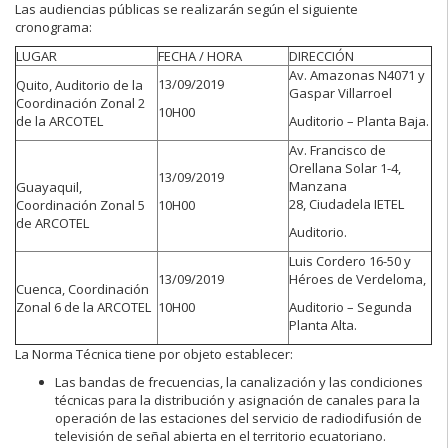
Las audiencias públicas se realizarán según el siguiente
cronograma:
LUGAR
FECHA / HORA
DIRECCIÓN
Av. Amazonas N4071 y
13/09/2019
Quito, Auditorio de la
Gaspar Villarroel
Coordinación Zonal 2
10H00
de la ARCOTEL
Auditorio – Planta Baja.
Av. Francisco de
Orellana Solar 1-4,
13/09/2019
Manzana
Guayaquil,
28, Ciudadela IETEL
Coordinación Zonal 5
10H00
de ARCOTEL
Auditorio.
Luis Cordero 16-50 y
13/09/2019
Héroes de Verdeloma,
Cuenca, Coordinación
Zonal 6 de la ARCOTEL
10H00
Auditorio – Segunda
Planta Alta.
La Norma Técnica tiene por objeto establecer:
Las bandas de frecuencias, la canalización y las condiciones
técnicas para la distribución y asignación de canales para la
operación de las estaciones del servicio de radiodifusión de
televisión de señal abierta en el territorio ecuatoriano.