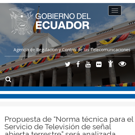
Toggle
navigation
Agencia de Regulación y Control de las Telecomunicaciones
Propuesta de “Norma técnica para el
Servicio de Televisión de señal
abierta terrestre” será analizada